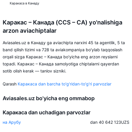
Каракаса в Канаду
Каракас – Канада (CCS – CA) yo'nalishiga
arzon aviachiptalar
Aviasales.uz в Канаду ga aviachipta narxini 45 ta agentlik, 5 ta
band qilish tizimi va 728 ta aviakompaniya bo'ylab taqqoslash
orqali sizga Каракас – Канада bo'yicha eng arzon reyslarni
topadi. Каракас – Канада samolyotiga chiptalarni qayerdan
sotib olish kerak — tanlov sizniki.
Qarash
Каракаса dan barcha to'g'ridan-to'g'ri parvozlar
Aviasales.uz bo'yicha eng ommabop
Каракаса dan uchadigan parvozlar
на Арубу
dan 40 642 123
UZS