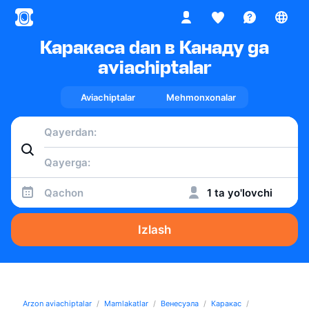
Каракаса dan в Канаду ga
aviachiptalar
Aviachiptalar
Mehmonxonalar
Qachon
1 ta yo'lovchi
Izlash
Arzon aviachiptalar
Mamlakatlar
Венесуэла
Каракас