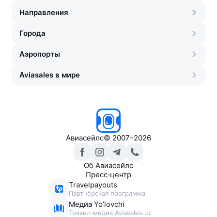
Направления
Города
Аэропорты
Aviasales в мире
Авиасейлс
©
2007–2026
Об Авиасейлс
Пресс‑центр
Travelpayouts
Партнёрская программа
Медиа Yo’lovchi
Трэвел‑медиа Aviasales.uz