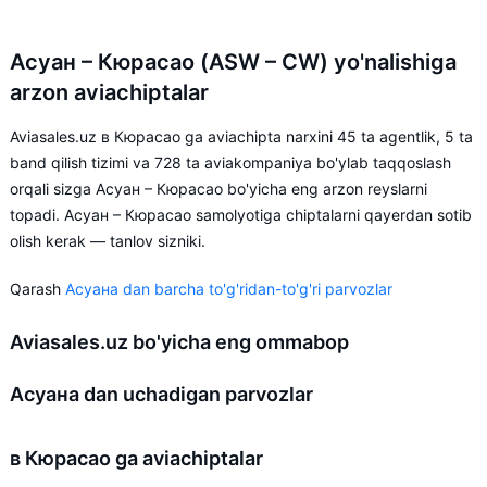
Асуан – Кюрасао (ASW – CW) yo'nalishiga
arzon aviachiptalar
Aviasales.uz в Кюрасао ga aviachipta narxini 45 ta agentlik, 5 ta
band qilish tizimi va 728 ta aviakompaniya bo'ylab taqqoslash
orqali sizga Асуан – Кюрасао bo'yicha eng arzon reyslarni
topadi. Асуан – Кюрасао samolyotiga chiptalarni qayerdan sotib
olish kerak — tanlov sizniki.
Qarash
Асуана dan barcha to'g'ridan-to'g'ri parvozlar
Aviasales.uz bo'yicha eng ommabop
Асуана dan uchadigan parvozlar
в Кюрасао ga aviachiptalar