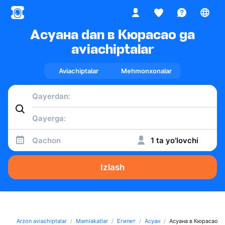
Асуана dan в Кюрасао ga
aviachiptalar
Aviachiptalar
Mehmonxonalar
Qachon
1 ta yo'lovchi
Izlash
Arzon aviachiptalar
Mamlakatlar
Египет
Асуан
Асуана в Кюрасао