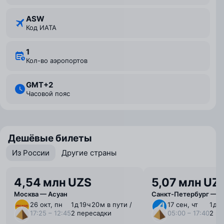
ASW
Код ИАТА
1
Кол-во аэропортов
GMT+2
Часовой пояс
Дешёвые билеты
Из России
Другие страны
4,54 млн UZS
5,07 млн UZ
Москва — Асуан
Санкт-Петербург — А
26 окт, пн
1 ⁠д 19 ⁠ч 20 ⁠м в пути /
17 сен, чт
1 ⁠д 
17:25 – 12:45
2 пересадки
05:00 – 17:40
2 п