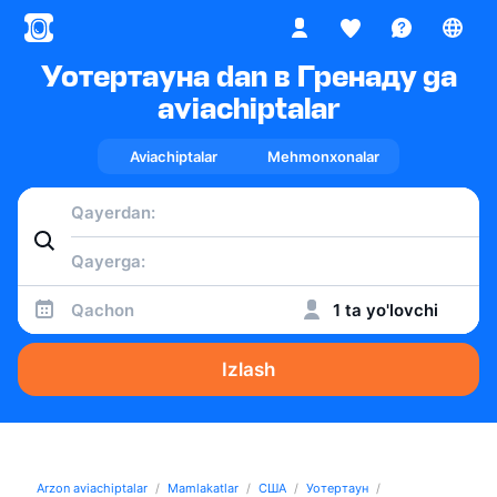
Уотертауна dan в Гренаду ga
aviachiptalar
Aviachiptalar
Mehmonxonalar
Qachon
1 ta yo'lovchi
Izlash
Arzon aviachiptalar
Mamlakatlar
США
Уотертаун