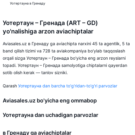
Уотертауна в Гренаду
Уотертаун – Гренада (ART – GD)
yo'nalishiga arzon aviachiptalar
Aviasales.uz в Гренаду ga aviachipta narxini 45 ta agentlik, 5 ta
band qilish tizimi va 728 ta aviakompaniya bo'ylab taqqoslash
orqali sizga Уотертаун – Гренада bo'yicha eng arzon reyslarni
topadi. Уотертаун – Гренада samolyotiga chiptalarni qayerdan
sotib olish kerak — tanlov sizniki.
Qarash
Уотертауна dan barcha to'g'ridan-to'g'ri parvozlar
Aviasales.uz bo'yicha eng ommabop
Уотертауна dan uchadigan parvozlar
в Гренаду ga aviachiptalar