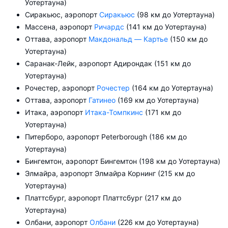
Уотертауна)
Сиракьюс, аэропорт
Сиракьюс
(98 км до Уотертауна)
Массена, аэропорт
Ричардс
(141 км до Уотертауна)
Оттава, аэропорт
Макдональд — Картье
(150 км до
Уотертауна)
Саранак-Лейк, аэропорт Адирондак (151 км до
Уотертауна)
Рочестер, аэропорт
Рочестер
(164 км до Уотертауна)
Оттава, аэропорт
Гатинео
(169 км до Уотертауна)
Итака, аэропорт
Итака-Томпкинс
(171 км до
Уотертауна)
Питерборо, аэропорт Peterborough (186 км до
Уотертауна)
Бингемтон, аэропорт Бингемтон (198 км до Уотертауна)
Элмайра, аэропорт Элмайра Корнинг (215 км до
Уотертауна)
Платтсбург, аэропорт Платтсбург (217 км до
Уотертауна)
Олбани, аэропорт
Олбани
(226 км до Уотертауна)