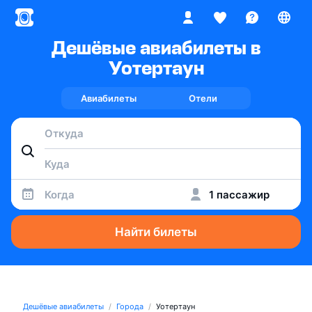
Дешёвые авиабилеты в
Уотертаун
Авиабилеты
Отели
Когда
1 пассажир
Найти билеты
Дешёвые авиабилеты
Города
Уотертаун