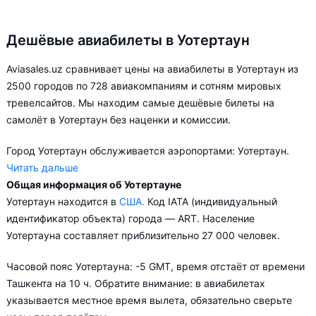
Дешёвые авиабилеты в Уотертаун
Aviasales.uz сравнивает цены на авиабилеты в Уотертаун из
2500 городов по 728 авиакомпаниям и сотням мировых
тревелсайтов. Мы находим самые дешёвые билеты на
самолёт в Уотертаун без наценки и комиссии.
Город Уотертаун обслуживается аэропортами: Уотертаун.
Читать дальше
Общая информация об Уотертауне
В зависимости от количества дней, оставшихся до вылета,
Уотертаун находится в
США.
Код IATA (индивидуальный
цена билета на самолёт из в Уотертаун может измениться
идентификатор объекта) города — ART. Население
более чем на 53%.
Уотертауна составляет приблизительно 27 000 человек.
Aviasales.uz советует купить авиабилеты в Уотертаун
Часовой пояс Уотертауна: -5 GMT, время отстаёт от времени
заранее, чтобы вы могли выбирать условия перелёта,
Ташкента на 10 ч. Обратите внимание: в авиабилетах
ориентируясь на свои пожелания и финансовые
указывается местное время вылета, обязательно сверьте
возможности.