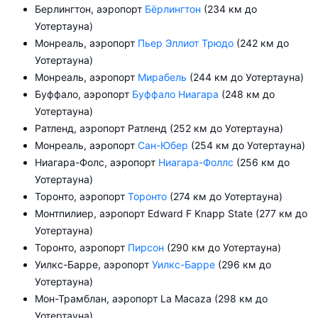
Берлингтон, аэропорт
Бёрлингтон
(234 км до
Уотертауна)
Монреаль, аэропорт
Пьер Эллиот Трюдо
(242 км до
Уотертауна)
Монреаль, аэропорт
Мирабель
(244 км до Уотертауна)
Буффало, аэропорт
Буффало Ниагара
(248 км до
Уотертауна)
Ратленд, аэропорт Ратленд (252 км до Уотертауна)
Монреаль, аэропорт
Сан-Юбер
(254 км до Уотертауна)
Ниагара-Фолс, аэропорт
Ниагара-Фоллс
(256 км до
Уотертауна)
Торонто, аэропорт
Торонто
(274 км до Уотертауна)
Монтпилиер, аэропорт Edward F Knapp State (277 км до
Уотертауна)
Торонто, аэропорт
Пирсон
(290 км до Уотертауна)
Уилкс-Барре, аэропорт
Уилкс-Барре
(296 км до
Уотертауна)
Мон-Трамблан, аэропорт La Macaza (298 км до
Уотертауна)