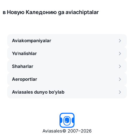
в Новую Каледонию ga aviachiptalar
Aviakompaniyalar
Yo'nalishlar
Shaharlar
Aeroportlar
Aviasales dunyo bo'ylab
Aviasales
©
2007–2026