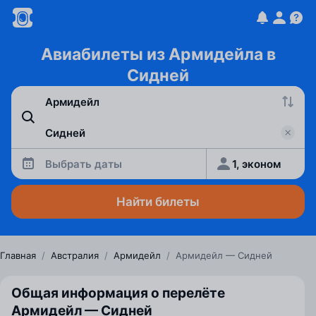
Авиабилеты из Армидейла в
Сидней
Выбрать даты
1, эконом
Найти билеты
Главная
/
Австралия
/
Армидейл
/
Армидейл — Сидней
Общая информация о перелёте
Армидейл — Сидней