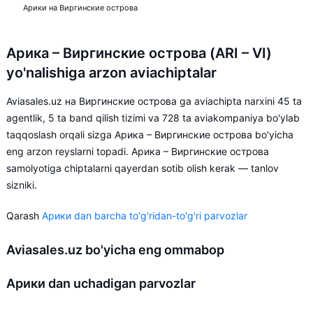
Арики на Виргинские острова
Арика – Виргинские острова (ARI – VI)
yo'nalishiga arzon aviachiptalar
Aviasales.uz на Виргинские острова ga aviachipta narxini 45 ta
agentlik, 5 ta band qilish tizimi va 728 ta aviakompaniya bo'ylab
taqqoslash orqali sizga Арика – Виргинские острова bo'yicha
eng arzon reyslarni topadi. Арика – Виргинские острова
samolyotiga chiptalarni qayerdan sotib olish kerak — tanlov
sizniki.
Qarash
Арики dan barcha to'g'ridan-to'g'ri parvozlar
Aviasales.uz bo'yicha eng ommabop
Арики dan uchadigan parvozlar