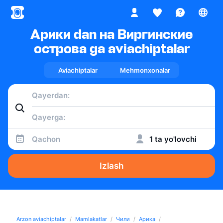
Арики dan на Виргинские
острова ga aviachiptalar
Aviachiptalar
Mehmonxonalar
Qachon
1 ta yo'lovchi
Izlash
Arzon aviachiptalar
Mamlakatlar
Чили
Арика