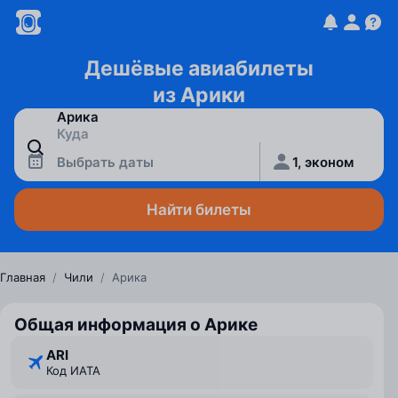
Дешёвые авиабилеты
из Арики
Выбрать даты
1, эконом
Найти билеты
Главная
/
Чили
/
Арика
Общая информация о Арике
ARI
Код ИАТА