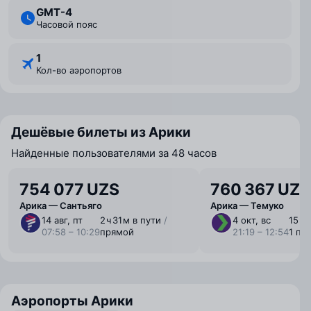
GMT-4
Часовой пояс
1
Кол-во аэропортов
Дешёвые билеты из Арики
Найденные пользователями за 48 часов
754 077 UZS
760 367 UZS
Арика — Сантьяго
Арика — Темуко
14 авг, пт
2 ⁠ч 31 ⁠м в пути
/
4 окт, вс
15 ⁠ч 
07:58 – 10:29
прямой
21:19 – 12:54
1 пе
Аэропорты Арики