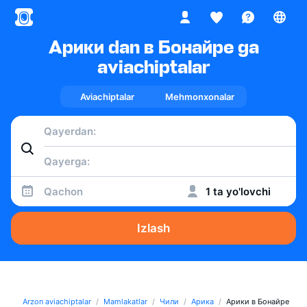
Арики dan в Бонайре ga
aviachiptalar
Aviachiptalar
Mehmonxonalar
Qachon
1 ta yo'lovchi
Izlash
Arzon aviachiptalar
Mamlakatlar
Чили
Арика
Арики в Бонайре