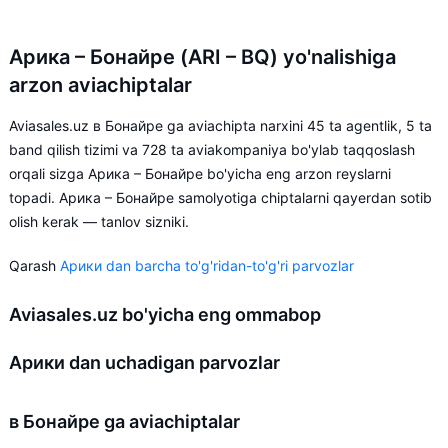
Арика – Бонайре (ARI – BQ) yo'nalishiga
arzon aviachiptalar
Aviasales.uz в Бонайре ga aviachipta narxini 45 ta agentlik, 5 ta
band qilish tizimi va 728 ta aviakompaniya bo'ylab taqqoslash
orqali sizga Арика – Бонайре bo'yicha eng arzon reyslarni
topadi. Арика – Бонайре samolyotiga chiptalarni qayerdan sotib
olish kerak — tanlov sizniki.
Qarash
Арики dan barcha to'g'ridan-to'g'ri parvozlar
Aviasales.uz bo'yicha eng ommabop
Арики dan uchadigan parvozlar
в Бонайре ga aviachiptalar