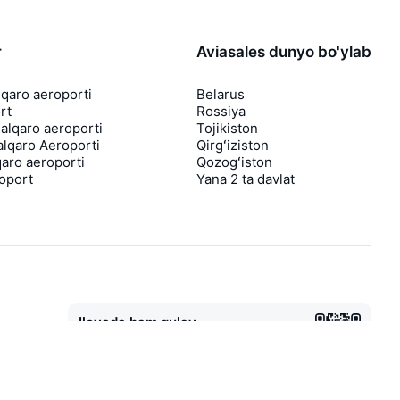
r
Aviasales dunyo bo'ylab
lqaro aeroporti
Belarus
rt
Rossiya
lqaro aeroporti
Tojikiston
lqaro Aeroporti
Qirgʻiziston
aro aeroporti
Qozogʻiston
roport
Yana 2 ta davlat
Ilovada ham qulay
Agar chipta narxi tushsa, sizga darhol
bildirishnoma yuboramiz
Foydali chipta takliflari bilan xabarlar