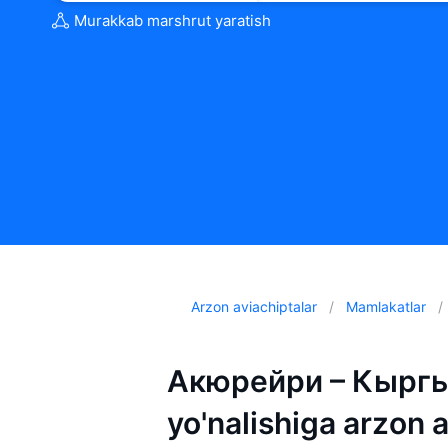
Murakkab marshrut yaratish
Arzon aviachiptalar
Mamlakatlar
Акюрейри – Кыргы
yo'nalishiga arzon 