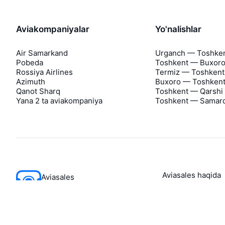
Aviakompaniyalar
Yo'nalishlar
Air Samarkand
Urganch — Toshke
Pobeda
Toshkent — Buxor
Rossiya Airlines
Termiz — Toshkent
Azimuth
Buxoro — Toshken
Qanot Sharq
Toshkent — Qarshi
Yana 2 ta aviakompaniya
Toshkent — Samar
Aviasales haqida
Aviasales
Matbuot markazi
©
2007–2026