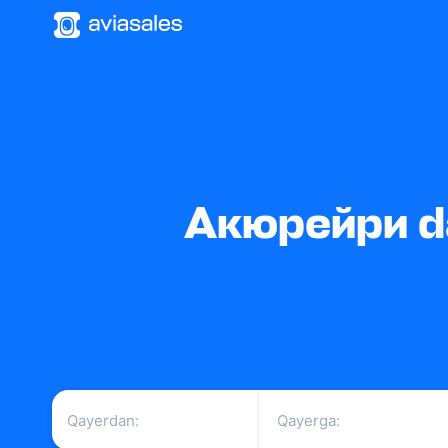
Акюрейри da