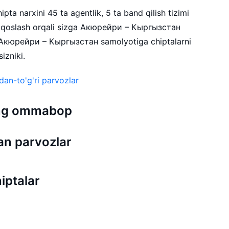
ta narxini 45 ta agentlik, 5 ta band qilish tizimi
qqoslash orqali sizga Акюрейри – Кыргызстан
. Акюрейри – Кыргызстан samolyotiga chiptalarni
izniki.
an-to'g'ri parvozlar
 eng ommabop
n parvozlar
iptalar