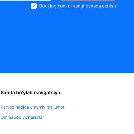
Booking.com ni yangi oynada ochish
Sahifa bo'ylab navigatsiya:
Parvoz haqida umumiy ma'lumot
Ommabop yo'nalishlar