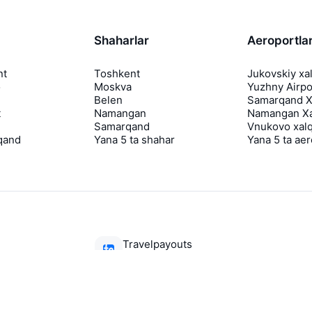
Shaharlar
Aeroportla
nt
Toshkent
Jukovskiy xa
o
Moskva
Yuzhny Airpo
Belen
Samarqand Xa
t
Namangan
Namangan Xa
Samarqand
Vnukovo xalq
qand
Yana 5 ta shahar
Yana 5 ta ae
Travelpayouts
Hamkorlik dasturi
Media Yo'lovchi
aviasales.uz Sayohat mediasi