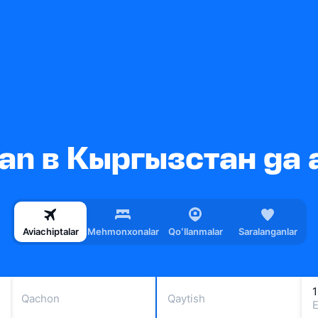
n в Кыргызстан ga a
Aviachiptalar
Mehmonxonalar
Qoʻllanmalar
Saralanganlar
1
Qachon
Qaytish