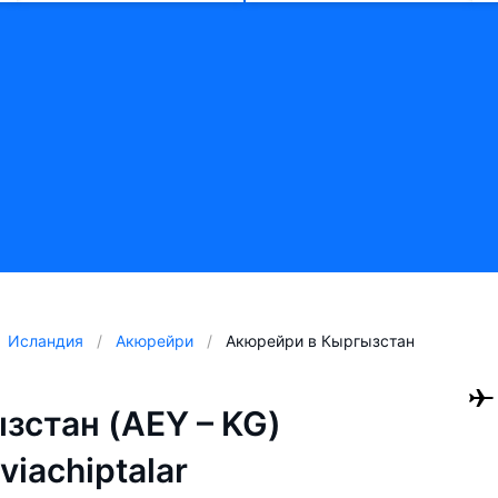
Исландия
Акюрейри
Акюрейри в Кыргызстан
зстан (AEY – KG)
aviachiptalar