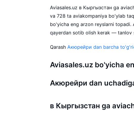
Aviasales.uz в Кыргызстан ga aviachip
va 728 ta aviakompaniya bo'ylab ta
bo'yicha eng arzon reyslarni topadi
qayerdan sotib olish kerak — tanlov s
Qarash
Акюрейри dan barcha to'g'rid
Aviasales.uz bo'yicha
Акюрейри dan uchadiga
в Кыргызстан ga aviach