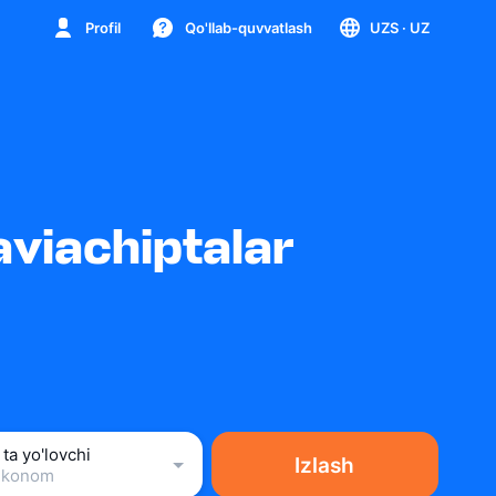
Profil
Qo'llab-quvvatlash
UZS
· UZ
viachiptalar
 ta yo'lovchi
Izlash
Ekonom