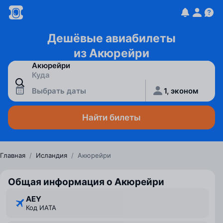
Дешёвые авиабилеты
из Акюрейри
Выбрать даты
1, эконом
Найти билеты
Главная
/
Исландия
/
Акюрейри
Общая информация о Акюрейри
AEY
Код ИАТА