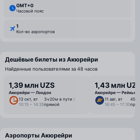
GMT+0
Часовой пояс
1
Кол-во аэропортов
Дешёвые билеты из Акюрейри
Найденные пользователями за 48 часов
1,39 млн UZS
1,43 млн UZ
Акюрейри — Лондон
Акюрейри — Рейкьяв
13 окт, вт
3 ⁠ч 20 ⁠м в пути
/
11 авг, вт
45 м
10:15 – 14:35
прямой
16:45 – 17:30
пря
Аэропорты Акюрейри