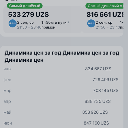
Самый дешёвый
Самый дешёвый с ба
533 279 UZS
816 661 UZS
2 сен, ср
1 ⁠ч 50 ⁠м в пути
/
2 сен, ср
1 ⁠ч 
21:50 – 23:40
прямой
21:50 – 23:40
пря
Динамика цен за год
Динамика цен за год
Динамика цен
янв
834 667 UZS
фев
729 499 UZS
мар
708 145 UZS
апр
838 735 UZS
май
858 926 UZS
июн
847 160 UZS