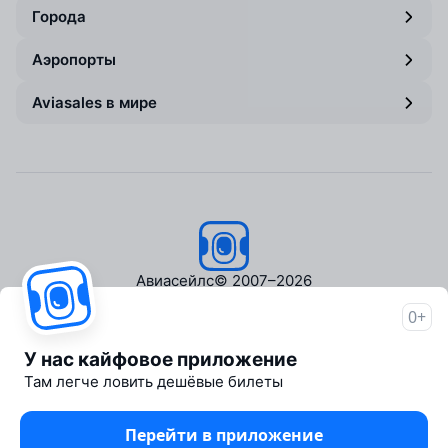
Города
Аэропорты
Aviasales в мире
Авиасейлс
© 2007–2026
0+
Об Авиасейлс
Пресс‑центр
У нас кайфовое приложение
Travelpayouts
Там легче ловить дешёвые билеты
Партнёрская программа
Медиа Yo'lovchi
Перейти в приложение
Трэвел‑медиа Aviasales.uz