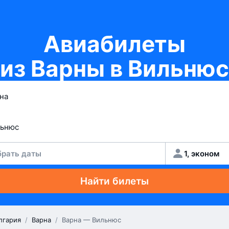
Авиабилеты
из Варны в Вильнюс
рать даты
1, эконом
Найти билеты
лгария
/
Варна
/
Варна — Вильнюс