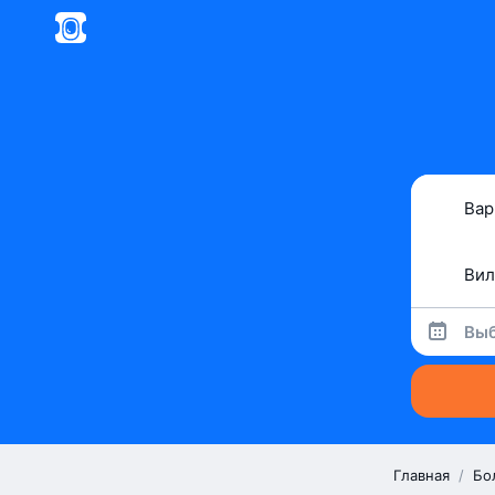
Выб
Главная
/
Бо