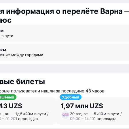
я информация о перелёте Варна 
нюс
 ⁠м
я в пути
9 км
тояние между городами
вые билеты
орые пользователи нашли за последние 48 часов
ешёвый
Удобный
643 UZS
1,97 млн UZS
н, чт
1 ⁠д 5 ⁠ч 20 ⁠м в пути /
30 авг, вс
5 ⁠ч 10 ⁠м в пути /
0 – 01:20
1 пересадка
09:00 – 14:10
1 пересадка