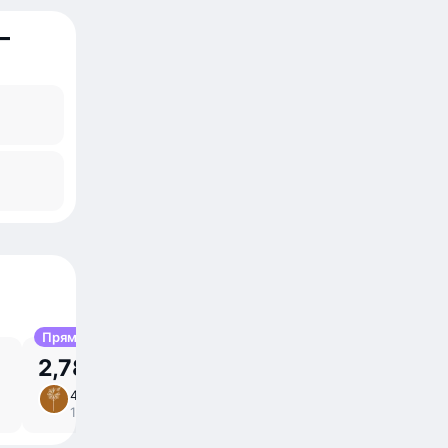
—
Прямой
2,78 млн UZS
4 сен, пт
2 ⁠ч 25 ⁠м в пути
/
10:00 – 12:25
прямой