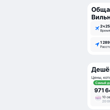
Обща
Виль
2 ⁠ч 25
Врем
1 28
Расс
Дешё
Цены, кот
Самый д
971 
10 се
20:0