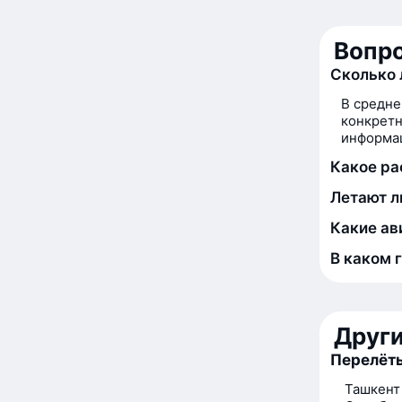
Вопро
Сколько 
В средне
конкретн
информац
Какое ра
Летают л
Какие ав
В каком 
Друг
Перелёты
Ташкент