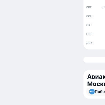
авг
9
сен
окт
ноя
дек
Авиак
Моск
Побе