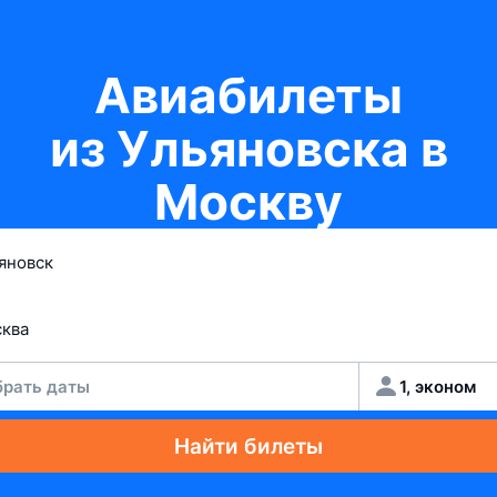
Авиабилеты
из Ульяновска в
Москву
рать даты
1, эконом
Найти билеты