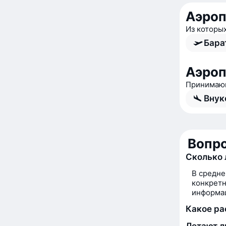
Аэроп
Из которы
Бара
Аэро
Принимающ
Внук
Вопро
Сколько 
В средне
конкретн
информац
Какое ра