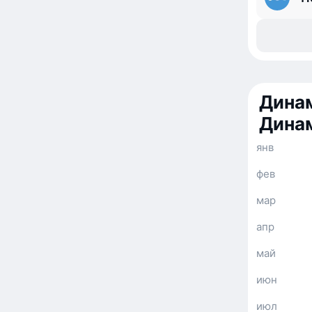
Динам
Дина
янв
фев
мар
апр
май
июн
июл