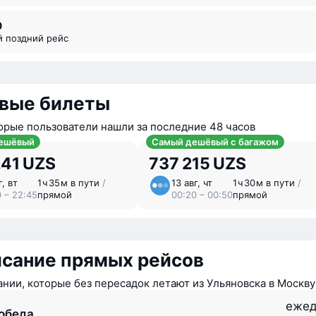
0
й поздний рейс
вые билеты
орые пользователи нашли за последние 48 часов
ешёвый
Самый дешёвый с багажом
241 UZS
737 215 UZS
г, вт
1 ⁠ч 35 ⁠м в пути
/
13 авг, чт
1 ⁠ч 30 ⁠м в пути
/
0 – 22:45
прямой
00:20 – 00:50
прямой
исание прямых рейсов
нии, которые без пересадок летают из Ульяновска в Москву
ежед
обеда