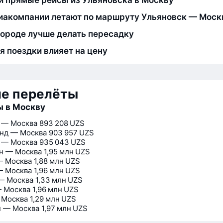
и прямые рейсы из Ульяновска в Москву
иакомпании летают по маршруту Ульяновск — Моск
городе лучше делать пересадку
я поездки влияет на цену
ие перелёты
ы в Москву
 — Москва
893 208 UZS
нд — Москва
903 957 UZS
 — Москва
935 043 UZS
н — Москва
1,95 млн UZS
— Москва
1,88 млн UZS
— Москва
1,96 млн UZS
— Москва
1,33 млн UZS
 Москва
1,96 млн UZS
 Москва
1,29 млн UZS
 — Москва
1,97 млн UZS