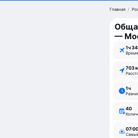
Главная
/
Ро
Обща
— Мо
1 ⁠ч 34
Врем
703 
Расс
1 ⁠ч
Разн
40
Коли
07:0
Самы