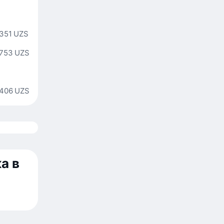
 351 UZS
 753 UZS
 406 UZS
а в