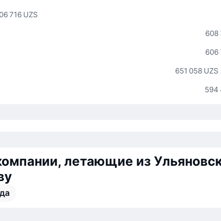
06 716 UZS
608
606
651 058 UZS
594
омпании, летающие из Ульяновск
ву
да