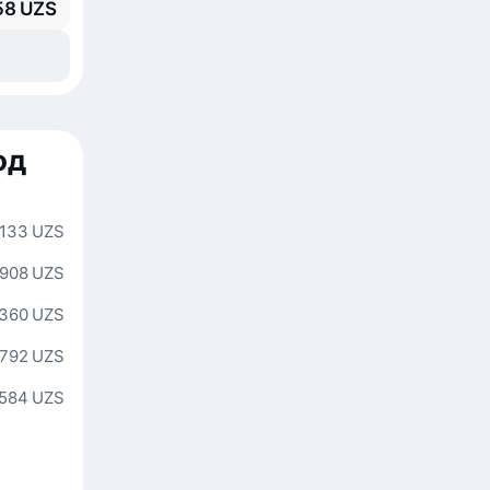
58 UZS
од
 133 UZS
 908 UZS
 360 UZS
 792 UZS
 584 UZS