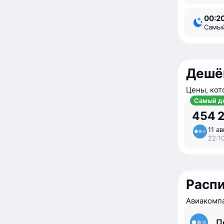
00:2
Самы
Дешё
Цены, кот
Самый д
454 
11 ав
22:1
Расп
Авиакомпа
П