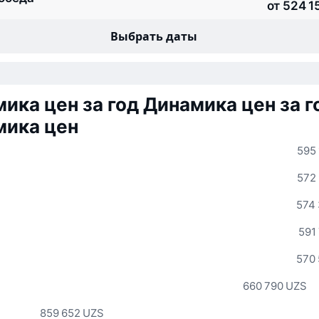
от 524 1
Выбрать даты
ика цен за год
Динамика цен за г
мика цен
595
572
574
591
570
660 790 UZS
859 652 UZS