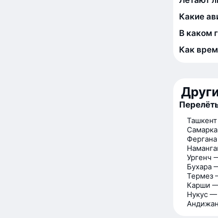
Летают л
Какие ав
В каком 
Как врем
Друг
Перелёт
Ташкент
Самарка
Фергана
Наманга
Ургенч 
Бухара 
Термез 
Карши —
Нукус —
Андижан