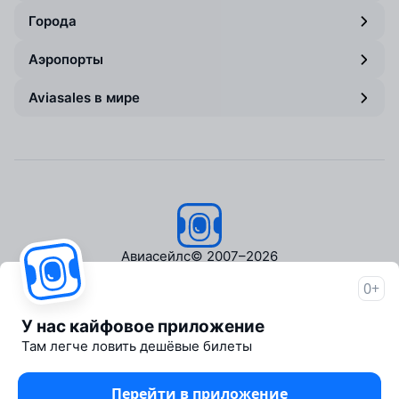
Города
Аэропорты
Aviasales в мире
Авиасейлс
© 2007–2026
0+
Об Авиасейлс
Пресс‑центр
У нас кайфовое приложение
Travelpayouts
Там легче ловить дешёвые билеты
Партнёрская программа
Медиа Yo'lovchi
Перейти в приложение
Трэвел‑медиа Aviasales.uz