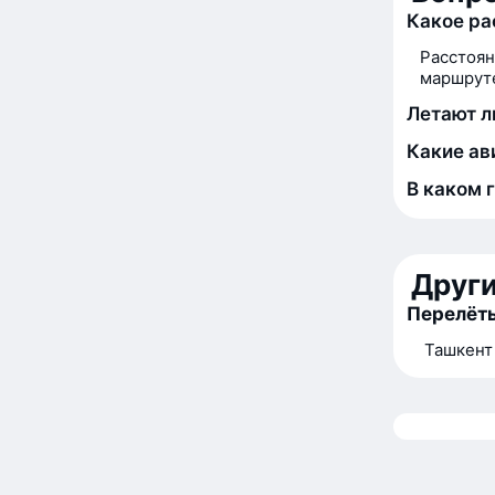
Какое ра
Расстоян
маршруте
Летают л
Какие ав
В каком 
Друг
Перелёт
Ташкент