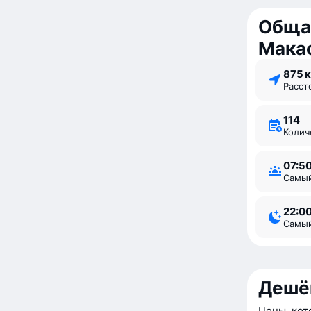
Обща
Мака
875 
Расс
114
Коли
07:5
Самы
22:0
Самы
Дешё
Цены, кот