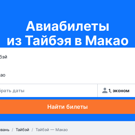
Авиабилеты
из Тайбэя в Макао
рать даты
1, эконом
Найти билеты
йвань
/
Тайбэй
/
Тайбэй — Макао