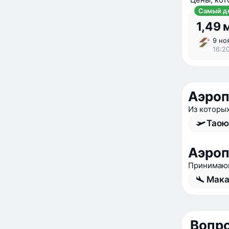
Самый д
1,49 
9 но
16:20
Аэроп
Из которы
Таою
Аэроп
Принимающ
Мака
Вопро