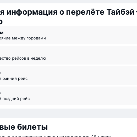
я информация о перелёте Тайбэй
о
км
тояние между городами
чество рейсов в неделю
0
й ранний рейс
0
й поздний рейс
вые билеты
орые пользователи нашли за последние 48 часов