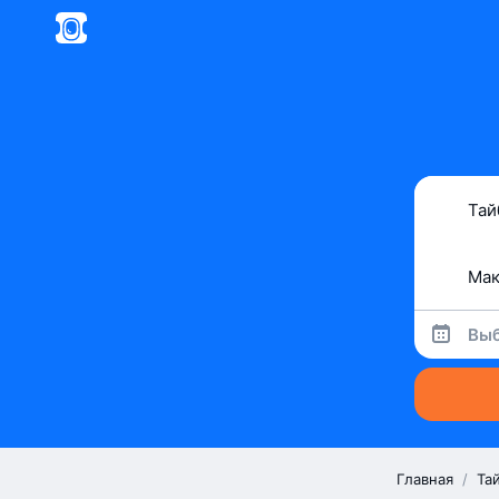
Выб
Главная
/
Та