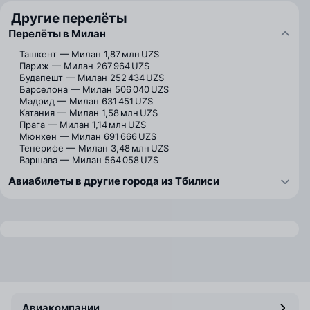
Другие перелёты
Перелёты в Милан
Ташкент — Милан
1,87 млн UZS
Париж — Милан
267 964 UZS
Будапешт — Милан
252 434 UZS
Барселона — Милан
506 040 UZS
Мадрид — Милан
631 451 UZS
Катания — Милан
1,58 млн UZS
Прага — Милан
1,14 млн UZS
Мюнхен — Милан
691 666 UZS
Тенерифе — Милан
3,48 млн UZS
Варшава — Милан
564 058 UZS
Авиабилеты в другие города из Тбилиси
Авиакомпании