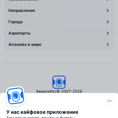
Направления
Города
Аэропорты
Aviasales в мире
Авиасейлс
© 2007–2026
0+
Об Авиасейлс
Пресс‑центр
У нас кайфовое приложение
Travelpayouts
Там легче ловить дешёвые билеты