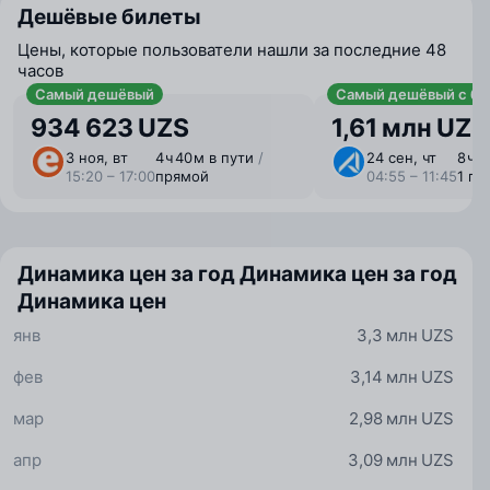
Дешёвые билеты
Цены, которые пользователи нашли за последние 48
часов
Самый дешёвый
Самый дешёвый с ба
934 623 UZS
1,61 млн UZS
3 ноя, вт
4 ⁠ч 40 ⁠м в пути
/
24 сен, чт
8 ⁠ч 
15:20 – 17:00
прямой
04:55 – 11:45
1 пе
Динамика цен за год
Динамика цен за год
Динамика цен
янв
3,3 млн UZS
фев
3,14 млн UZS
мар
2,98 млн UZS
апр
3,09 млн UZS