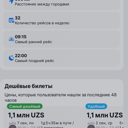
Расстояние между городами
32
Количество рейсов в неделю
09:15
Самый ранний рейс
22:00
Самый поздний рейс
Дешёвые билеты
Цены, которые пользователи нашли за последние 48
часов
Самый дешёвый
Удобный
1,1 млн UZS
1,1 млн UZS
7 сен, пн
1 ⁠д 5 ⁠ч 35 ⁠м в пути /
2 сен, ср
5 ⁠ч 
19:10 – 23:45
1 пересадка
19:10 – 23:45
1 пе