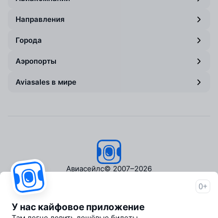
Направления
Города
Аэропорты
Aviasales в мире
Авиасейлс
© 2007–2026
0+
Об Авиасейлс
Пресс‑центр
У нас кайфовое приложение
Travelpayouts
Там легче ловить дешёвые билеты