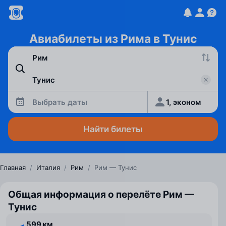
Авиабилеты из Рима в Тунис
Выбрать даты
1, эконом
Найти билеты
Главная
/
Италия
/
Рим
/
Рим — Тунис
Общая информация о перелёте Рим —
Тунис
599 км