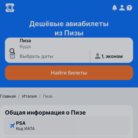
Дешёвые авиабилеты
из Пизы
Выбрать даты
1, эконом
Найти билеты
Главная
/
Италия
/
Пиза
Общая информация о Пизе
PSA
Код ИАТА