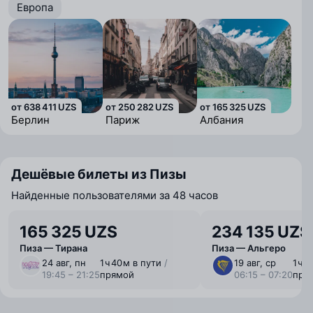
Европа
от 638 411 UZS
от 250 282 UZS
от 165 325 UZS
Берлин
Париж
Албания
Дешёвые билеты из Пизы
Найденные пользователями за 48 часов
165 325 UZS
234 135 UZS
Пиза — Тирана
Пиза — Альгеро
24 авг, пн
1 ⁠ч 40 ⁠м в пути
/
19 авг, ср
1 ⁠ч 
19:45 – 21:25
прямой
06:15 – 07:20
пря