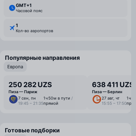
GMT+1
Часовой пояс
1
Кол-во аэропортов
Популярные направления
Европа
250 282 UZS
638 411 UZS
Пиза — Париж
Пиза — Берлин
7 сен, пн
1 ⁠ч 50 ⁠м в пути
/
27 авг, чт
1 ⁠ч 
19:45 – 21:35
прямой
15:55 – 17:50
пря
Готовые подборки