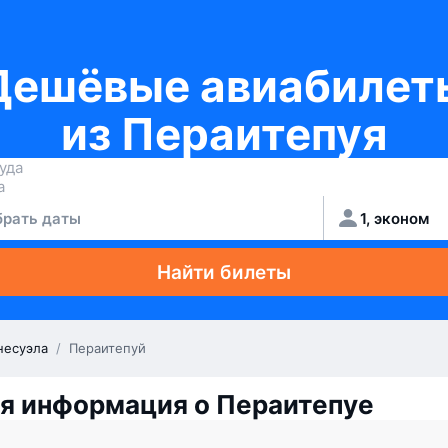
Дешёвые авиабилет
из Пераитепуя
рать даты
1, эконом
Найти билеты
несуэла
/
Пераитепуй
я информация о Пераитепуе