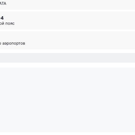
ИАТА
-4
вой пояс
во аэропортов