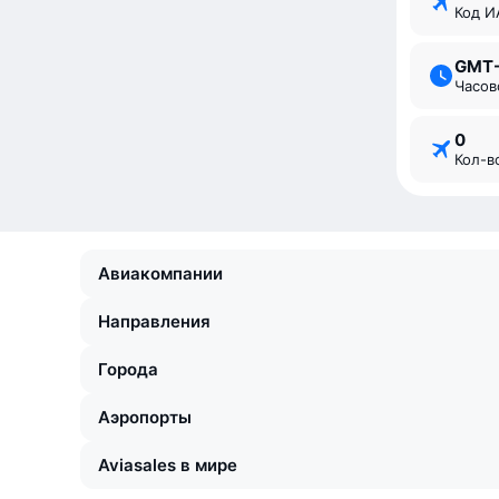
Код 
GMT
Часо
0
Кол-
Авиакомпании
Направления
Города
Аэропорты
Aviasales в мире