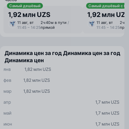
Самый дешёвый
Самый дешёвый с ба
1,92 млн UZS
1,92 млн UZ
11 авг, вт
2 ⁠ч 40 ⁠м в пути
/
11 авг, вт
2 ⁠ч 
11:45 – 14:25
прямой
11:45 – 14:25
пря
Динамика цен за год
Динамика цен за год
Динамика цен
янв
1,82 млн UZS
фев
1,82 млн UZS
мар
1,82 млн UZS
апр
1,7 млн UZS
май
1,7 млн UZS
июн
1,7 млн UZS