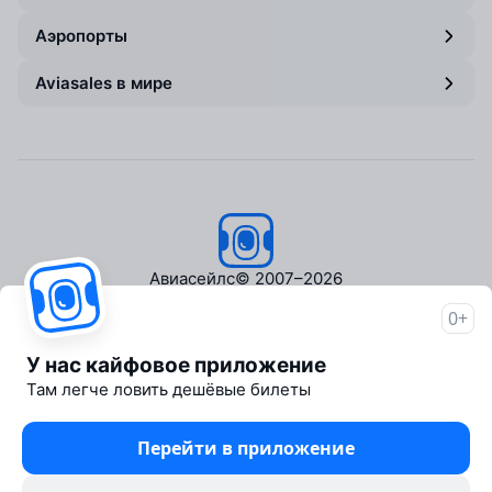
Аэропорты
Aviasales в мире
Авиасейлс
© 2007–2026
0+
Об Авиасейлс
Пресс‑центр
У нас кайфовое приложение
Travelpayouts
Там легче ловить дешёвые билеты
Партнёрская программа
Медиа Yo'lovchi
Перейти в приложение
Трэвел‑медиа Aviasales.uz
Юридические документы