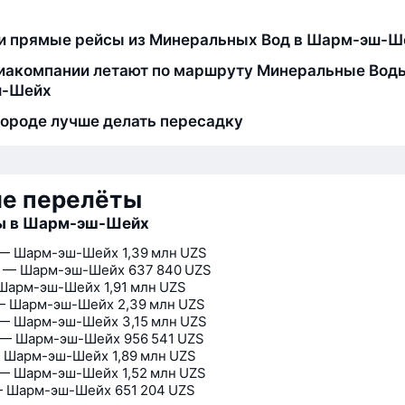
и прямые рейсы из Минеральных Вод в Шарм-эш-Ш
иакомпании летают по маршруту Минеральные Вод
-Шейх
городе лучше делать пересадку
ие перелёты
ы в Шарм-эш-Шейх
 — Шарм-эш-Шейх
1,39 млн UZS
л — Шарм-эш-Шейх
637 840 UZS
 Шарм-эш-Шейх
1,91 млн UZS
— Шарм-эш-Шейх
2,39 млн UZS
 — Шарм-эш-Шейх
3,15 млн UZS
 — Шарм-эш-Шейх
956 541 UZS
— Шарм-эш-Шейх
1,89 млн UZS
 — Шарм-эш-Шейх
1,52 млн UZS
— Шарм-эш-Шейх
651 204 UZS