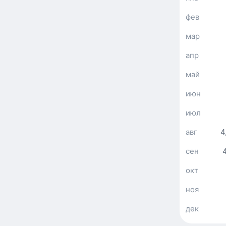
фев
мар
апр
май
июн
июл
авг
4
сен
окт
ноя
дек