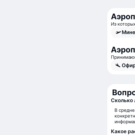
Аэроп
Из которы
Мине
Аэро
Принимающ
Офир
Вопро
Сколько 
В средне
конкретн
информац
Какое р