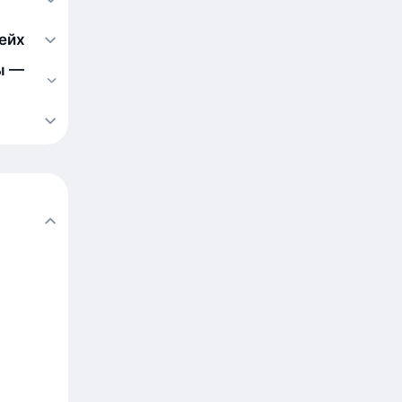
ейх
ы —