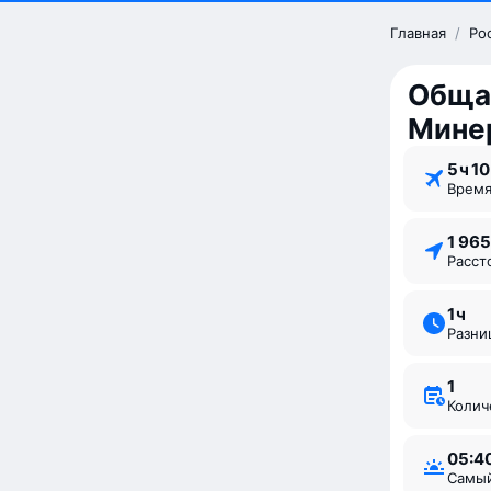
Главная
/
Ро
Обща
Мине
5 ⁠ч 10
Врем
1 96
Расс
1 ⁠ч
Разн
1
Коли
05:4
Самы