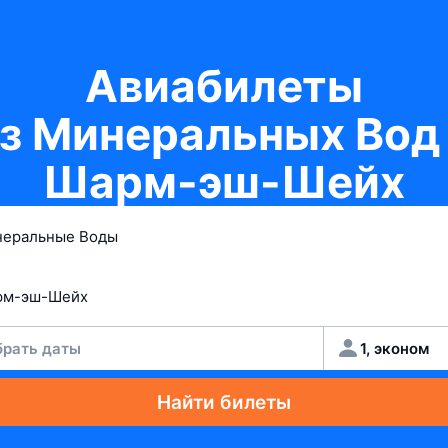
Авиабилеты
з Минеральных Вод
Шарм-эш-Шейх
рать даты
1, эконом
Найти билеты