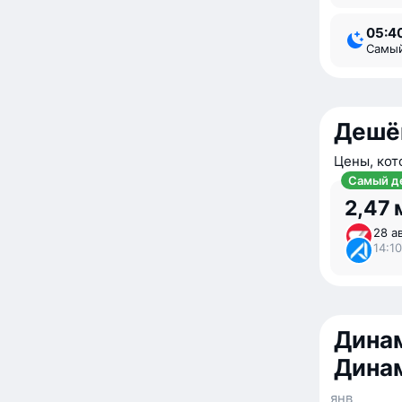
05:4
Самы
Дешё
Цены, кот
Самый д
2,47 
28 ав
14:10
Динам
Дина
янв