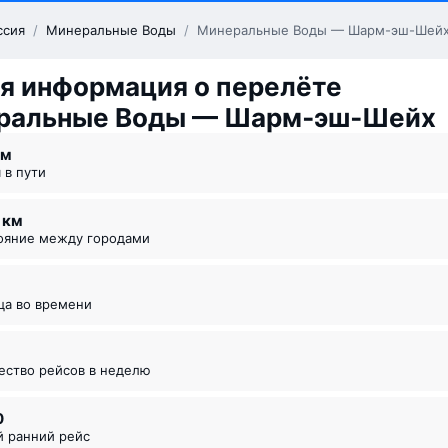
ссия
/
Минеральные Воды
/
Минеральные Воды — Шарм-эш-Шей
я информация о перелёте
ральные Воды — Шарм‑эш‑Шейх
 ⁠м
я в пути
5 км
тояние между городами
ица во времени
чество рейсов в неделю
0
й ранний рейс