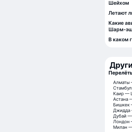
Шейхом
Летают л
Какие ав
Шарм-эш
В каком 
Друг
Перелёт
Алматы
Стамбу
Каир —
Астана 
Бишкек
Джидда
Дубай 
Лондон
Милан 