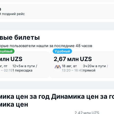
0
й поздний рейс
вые билеты
орые пользователи нашли за последние 48 часов
ешёвый
Удобный
млн UZS
2,67 млн UZS
г, пт
12 ⁠ч 5 ⁠м в пути /
18 авг, вт
3 ⁠ч 20 ⁠м в пути
/
 – 02:15
1 пересадка
13:20 – 16:40
прямой
ика цен за год
Динамика цен за г
мика цен
2,42 млн UZS