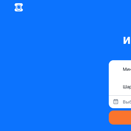
и
Выб