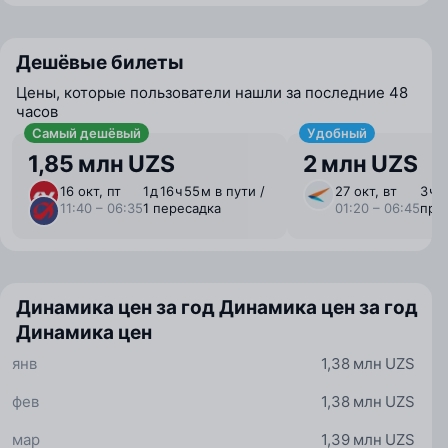
Дешёвые билеты
Цены, которые пользователи нашли за последние 48
часов
Самый дешёвый
Удобный
1,85 млн UZS
2 млн UZS
16 окт, пт
1 ⁠д 16 ⁠ч 55 ⁠м в пути /
27 окт, вт
3 ⁠ч 
11:40 – 06:35
1 пересадка
01:20 – 06:45
пря
Динамика цен за год
Динамика цен за год
Динамика цен
янв
1,38 млн UZS
фев
1,38 млн UZS
мар
1,39 млн UZS