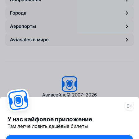
Города
Аэропорты
Aviasales в мире
Авиасейлс
© 2007–2026
0+
Об Авиасейлс
Пресс‑центр
У нас кайфовое приложение
Travelpayouts
Там легче ловить дешёвые билеты
Партнёрская программа
Медиа Yo'lovchi