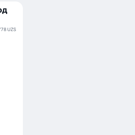
од
778 UZS