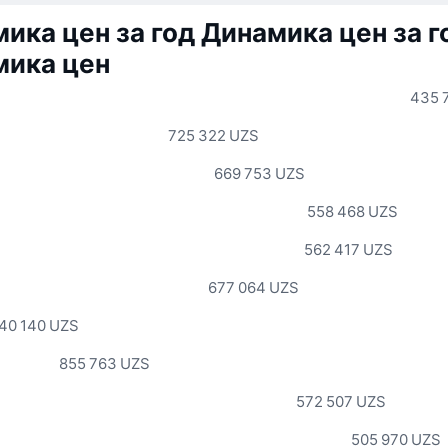
ика цен за год
Динамика цен за г
мика цен
435 
725 322 UZS
669 753 UZS
558 468 UZS
562 417 UZS
677 064 UZS
40 140 UZS
855 763 UZS
572 507 UZS
505 970 UZS