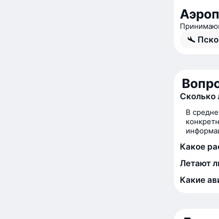
Аэроп
Принимающ
Пско
Вопро
Сколько 
В средне
конкретн
информац
Какое ра
Летают л
Какие ав