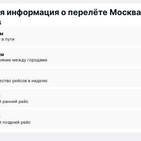
я информация о перелёте Москв
в
 ⁠м
я в пути
км
тояние между городами
чество рейсов в неделю
0
й ранний рейс
0
й поздний рейс