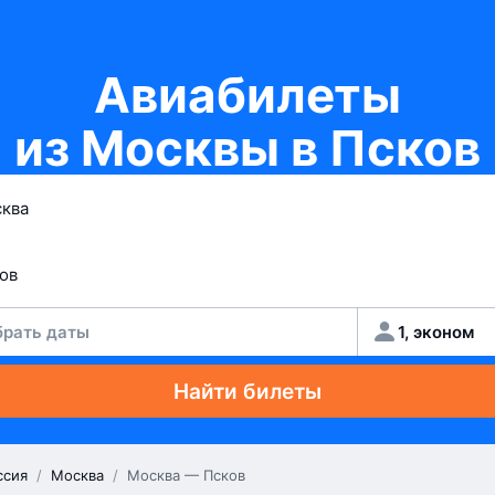
Авиабилеты
из Москвы в Псков
рать даты
1, эконом
Найти билеты
ссия
/
Москва
/
Москва — Псков