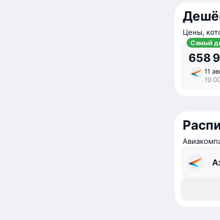
Дешё
Цены, кот
Самый д
658 
11 ав
19:0
Расп
Авиакомпа
А