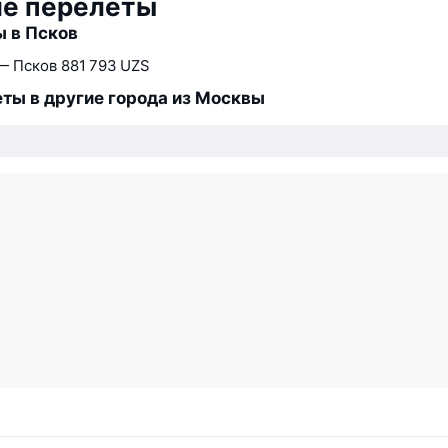
ие перелёты
 в Псков
— Псков
881 793 UZS
ты в другие города из Москвы