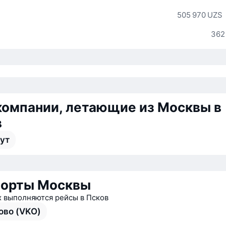
505 970 UZS
362
омпании, летающие из Москвы в
в
ут
порты Москвы
х выполняются рейсы в Псков
ово (VKO)