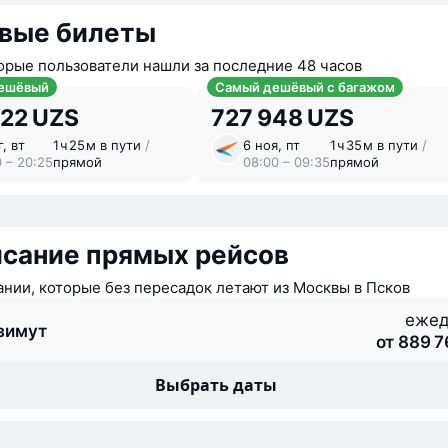
вые билеты
орые пользователи нашли за последние 48 часов
ешёвый
Самый дешёвый с багажом
922 UZS
727 948 UZS
г, вт
1 ⁠ч 25 ⁠м в пути
/
6 ноя, пт
1 ⁠ч 35 ⁠м в пути
/
0 – 20:25
прямой
08:00 – 09:35
прямой
исание прямых рейсов
нии, которые без пересадок летают из Москвы в Псков
ежед
зимут
от 889 7
Выбрать даты