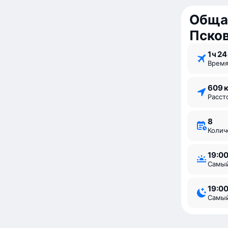
Обща
Пско
1 ⁠ч 24
Врем
609 
Расс
8
Коли
19:0
Самы
19:0
Самы