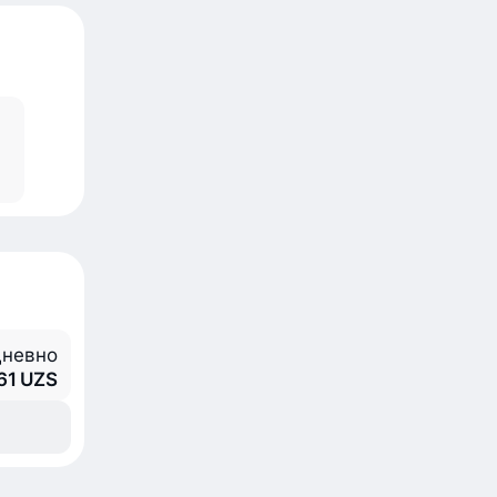
невно
61 UZS