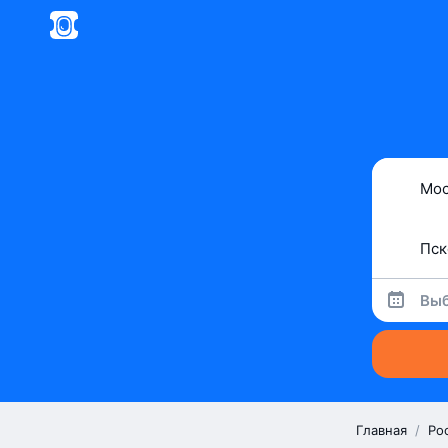
Выб
Главная
/
Ро