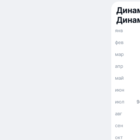
Динам
Дина
янв
фев
мар
апр
май
июн
июл
9
авг
сен
окт