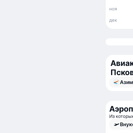
ноя
дек
Авиак
Пско
Азим
Аэро
Из которы
Внук