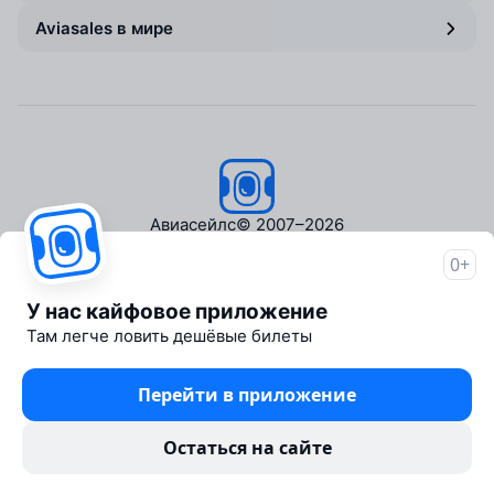
Aviasales в мире
Авиасейлс
© 2007–2026
0+
Об Авиасейлс
Пресс‑центр
У нас кайфовое приложение
Travelpayouts
Там легче ловить дешёвые билеты
Партнёрская программа
Медиа Yo'lovchi
Перейти в приложение
Трэвел‑медиа Aviasales.uz
Юридические документы
Остаться на сайте