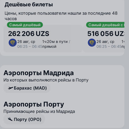
Дешёвые билеты
Цены, которые пользователи нашли за последние 48
часов
Самый дешёвый
Самый дешёвый с ба
262 206 UZS
516 056 UZS
26 авг, ср
1 ⁠ч 20 ⁠м в пути
/
26 авг, ср
1 ⁠ч
06:25 – 06:45
прямой
06:25 – 06:45
пря
Аэропорты Мадрида
Из которых выполняются рейсы в Порту
Барахас (MAD)
Аэропорты Порту
Принимающие рейсы из Мадрида
Порту (OPO)