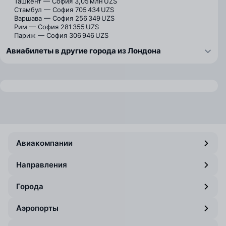
Ташкент — София
3,05 млн UZS
Стамбул — София
705 434 UZS
Варшава — София
256 349 UZS
Рим — София
281 355 UZS
Париж — София
306 946 UZS
Авиабилеты в другие города из Лондона
Авиакомпании
Направления
Города
Аэропорты