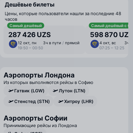
Дешёвые билеты
Цены, которые пользователи нашли за последние 48
часов
Самый дешёвый
Самый дешёвый с ба
287 426 UZS
598 870 UZS
12 окт, пн
3 ⁠ч в пути
/
прямой
4 окт, вс
3 ⁠ч
19:50 – 00:50
07:25 – 12:25
Аэропорты Лондона
Из которых выполняются рейсы в Софию
Гатвик (LGW)
Лутон (LTN)
Стенстед (STN)
Хитроу (LHR)
Аэропорты Софии
Принимающие рейсы из Лондона