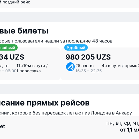
й поздний рейс
вые билеты
орые пользователи нашли за последние 48 часов
ешёвый
Удобный
134 UZS
980 205 UZS
г, вт
11 ⁠ч 10 ⁠м в пути /
25 авг, вт
4 ⁠ч в пути
/
прямо
0 – 06:00
1 пересадка
16:35 – 22:35
исание прямых рейсов
нии, которые без пересадок летают из Лондона в Анкару
пн, вт, ср, чт
et
от 1,1 