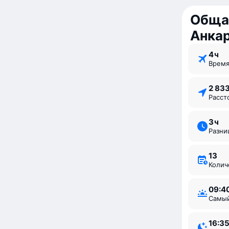
Обща
Анка
4 ⁠ч
Врем
2 83
Расс
3 ⁠ч
Разн
13
Коли
09:4
Самы
16:3