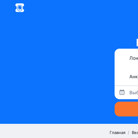
Выб
Главная
/
Ве