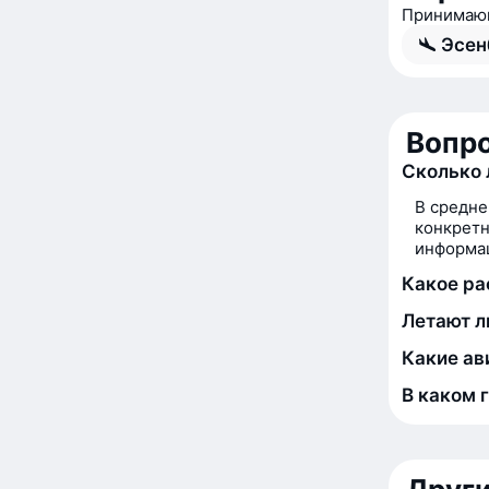
Принимающ
Эсен
Вопро
Сколько 
В средне
конкретн
информац
Какое ра
Летают л
Какие ав
В каком 