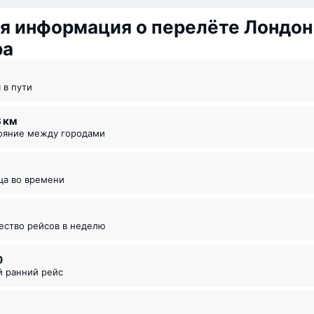
я информация о перелёте Лондон
ра
я в пути
3 км
тояние между городами
ица во времени
чество рейсов в неделю
0
й ранний рейс
5