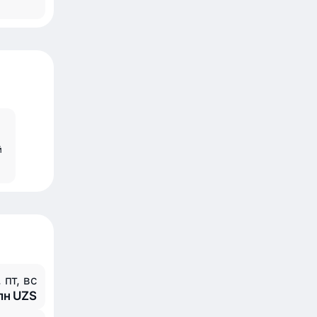
й
, пт, вс
млн UZS