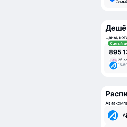
Самы
Дешё
Цены, кот
Самый д
895 
25 ав
16:5
Расп
Авиакомпа
Aj