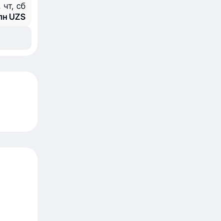
 чт, сб
млн UZS