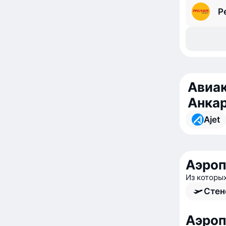
P
Авиак
Анка
Ajet
Аэроп
Из которы
Стен
Аэроп