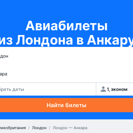
Авиабилеты
из Лондона в Анкар
рать даты
1, эконом
Найти билеты
ликобритания
/
Лондон
/
Лондон — Анкара