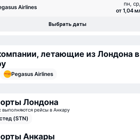
пн, ср,
egasus Airlines
от 1,04 
Выбрать даты
омпании, летающие из Лондона в
ру
Pegasus Airlines
орты Лондона
х выполняются рейсы в Анкару
стед (STN)
орты Анкары