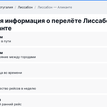
ртугалия
/
Лиссабон
/
Лиссабон — Аликанте
я информация о перелёте Лиссаб
анте
 ⁠м
я в пути
км
тояние между городами
ица во времени
чество рейсов в неделю
0
й ранний рейс