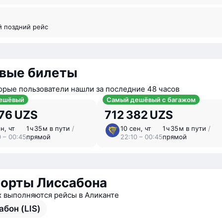
й поздний рейс
вые билеты
орые пользователи нашли за последние 48 часов
ешёвый
Самый дешёвый с багажом
76 UZS
712 382 UZS
н, чт
1 ⁠ч 35 ⁠м в пути
/
10 сен, чт
1 ⁠ч 35 ⁠м в пути
/
0 – 00:45
прямой
22:10 – 00:45
прямой
орты Лиссабона
х выполняются рейсы в Аликанте
абон (LIS)