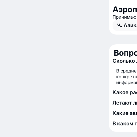
Аэроп
Принимающ
Алик
Вопро
Сколько 
В средне
конкретн
информац
Какое ра
Летают л
Какие ав
В каком 