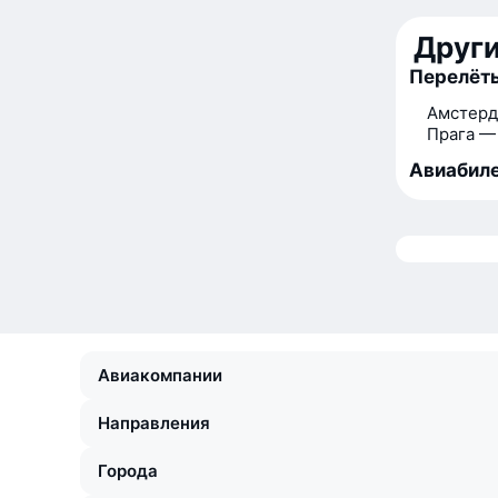
Друг
Перелёты
Амстерд
Прага —
Авиабиле
Авиакомпании
Направления
Города