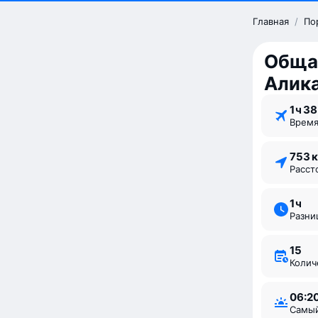
Главная
/
По
Обща
Алик
1 ⁠ч 38
Врем
753 
Расс
1 ⁠ч
Разн
15
Коли
06:2
Самы