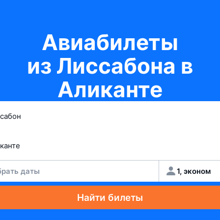
Авиабилеты
из Лиссабона в
Аликанте
рать даты
1, эконом
Найти билеты