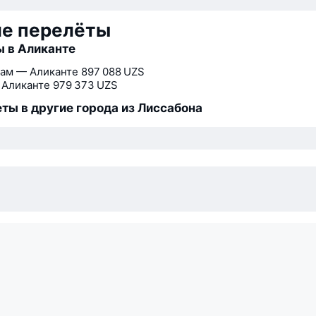
ие перелёты
 в Аликанте
ам — Аликанте
897 088 UZS
 Аликанте
979 373 UZS
ты в другие города из Лиссабона