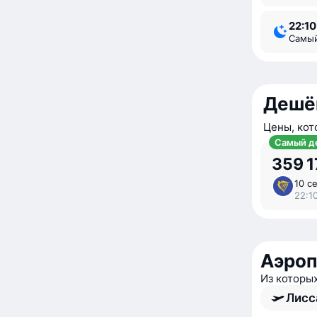
22:10
Самы
Дешё
Цены, кот
Самый д
359 1
10 се
22:1
Аэроп
Из которы
Лисс