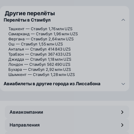
Другие перелёты
Перелёты в Стамбул
Ташкент — Стамбул
1,76 млн UZS
Самарканд — Стамбул
1,96 млн UZS
Фергана — Стамбул
2,64 млн UZS
Ош — Стамбул
1,55 млн UZS
Анталья — Стамбул
414 843 UZS
Трабзон — Стамбул
367 433 UZS
Джидда — Стамбул
1,18 млн UZS
Лондон — Стамбул
562 490 UZS
Бухара — Стамбул
2,92 млн UZS
Шымкент — Стамбул
1,28 млн UZS
Авиабилеты в другие города из Лиссабона
Авиакомпании
Направления