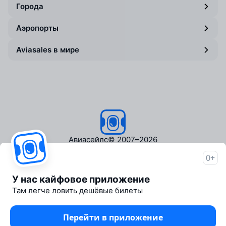
Города
Аэропорты
Aviasales в мире
Авиасейлс
© 2007–2026
0+
Об Авиасейлс
Пресс‑центр
У нас кайфовое приложение
Travelpayouts
Там легче ловить дешёвые билеты
Партнёрская программа
Медиа Yo'lovchi
Перейти в приложение
Трэвел‑медиа Aviasales.uz