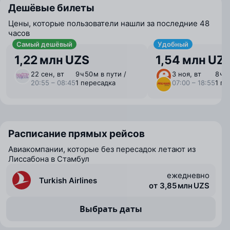
Дешёвые билеты
Цены, которые пользователи нашли за последние 48
часов
Самый дешёвый
Удобный
1,22 млн UZS
1,54 млн UZ
22 сен, вт
9 ⁠ч 50 ⁠м в пути /
3 ноя, вт
8 ⁠ч 
20:55 – 08:45
1 пересадка
07:00 – 18:55
1 пе
Расписание прямых рейсов
Авиакомпании, которые без пересадок летают из
Лиссабона в Стамбул
ежедневно
Turkish Airlines
от 3,85 млн UZS
Выбрать даты