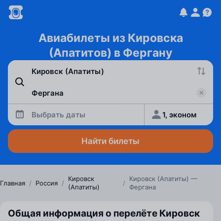
Авиабилеты из Кировска
(Апатитов) в Фергану
Выбрать даты
1, эконом
Найти билеты
Кировск
Кировск (Апатиты) —
Главная
/
Россия
/
/
(Апатиты)
Фергана
Общая информация о перелёте Кировск