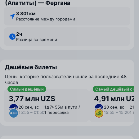
(Апатиты) — Фергана
3 801 км
Расстояние между городами
2 ⁠ч
Разница во времени
Дешёвые билеты
Цены, которые пользователи нашли за последние 48
часов
Самый дешёвый
Самый дешёвый с ба
3,77 млн UZS
4,91 млн UZ
20 сен, вс
1 ⁠д 7 ⁠ч 55 ⁠м в пути /
20 сен, вс
21 ⁠ч
15:55 – 01:50
1 пересадка
15:55 – 15:20
1 пе