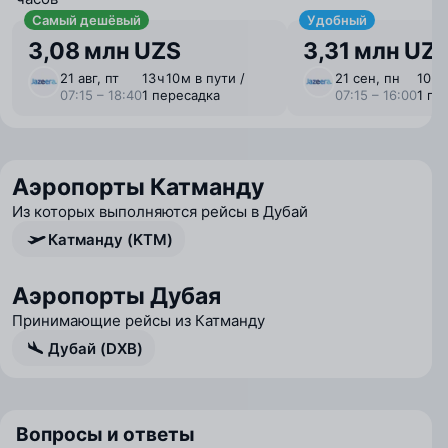
Самый дешёвый
Удобный
3,08 млн UZS
3,31 млн UZ
21 авг, пт
13 ⁠ч 10 ⁠м в пути /
21 сен, пн
10 ⁠ч
07:15 – 18:40
1 пересадка
07:15 – 16:00
1 пе
Аэропорты Катманду
Из которых выполняются рейсы в Дубай
Катманду (KTM)
Аэропорты Дубая
Принимающие рейсы из Катманду
Дубай (DXB)
Вопросы и ответы