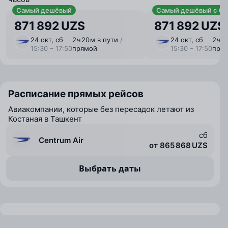
Самый дешёвый
Самый дешёвый с ба
871 892 UZS
871 892 UZS
24 окт, сб
2 ⁠ч 20 ⁠м в пути
/
24 окт, сб
2 ⁠ч 
15:30 – 17:50
прямой
15:30 – 17:50
пря
Расписание прямых рейсов
Авиакомпании, которые без пересадок летают из
Костаная в Ташкент
сб
Centrum Air
от 865 868 UZS
Выбрать даты