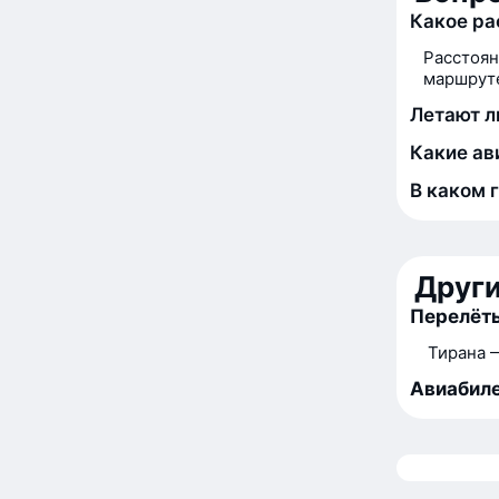
Какое ра
Расстоян
маршруте
Летают л
Какие ав
В каком 
Друг
Перелёты
Тирана 
Авиабиле