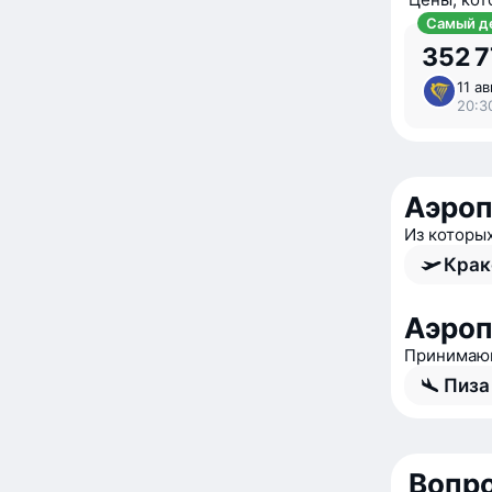
Самый д
352 
11 ав
20:3
Аэроп
Из которы
Крак
Аэро
Принимающ
Пиза
Вопро