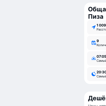
Обща
Пиза
1 00
Расс
9
Коли
07:0
Самы
20:3
Самы
Дешё
Цены, кот