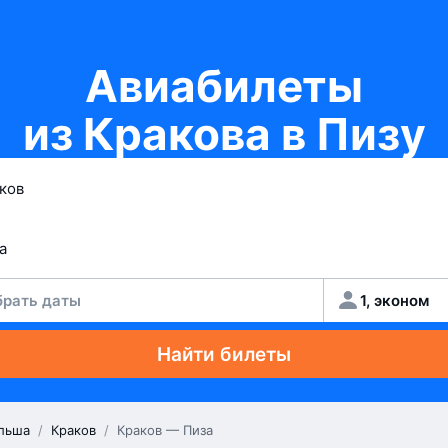
Авиабилеты
из Кракова в Пизу
рать даты
1, эконом
Найти билеты
льша
/
Краков
/
Краков — Пиза