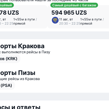
ешёвый
Самый дешёвый с багажом
778 UZS
594 965 UZS
г, вт
1 ⁠ч 55 ⁠м в пути
/
11 авг, вт
1 ⁠ч 55 ⁠м в пути
/
0 – 22:25
прямой
20:30 – 22:25
прямой
орты Кракова
х выполняются рейсы в Пизу
ов (KRK)
порты Пизы
ие рейсы из Кракова
 (PSA)
сы и ответы