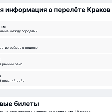
я информация о перелёте Краков
9 км
тояние между городами
чество рейсов в неделю
5
й ранний рейс
0
й поздний рейс
вые билеты
орые пользователи нашли за последние 48 часов