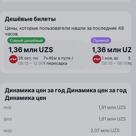
Дешёвые билеты
Цены, которые пользователи нашли за последние 48
часов
Самый дешёвый
Прямой
1,36 млн UZS
1,36 млн UZ
26 окт, пн
7 ⁠ч 45 ⁠м в пути /
1 ноя, вс
5 ⁠ч
08:15 – 12:00
1 пересадка
08:35 – 09:50
пря
Динамика цен за год
Динамика цен за год
Динамика цен
янв
1,91 млн UZS
фев
1,81 млн UZS
мар
2,07 млн UZS