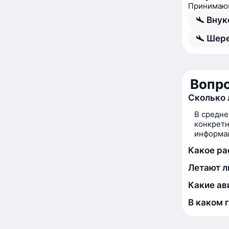
Принимающ
Внук
Шере
Вопро
Сколько 
В средне
конкретн
информац
Какое ра
Летают л
Какие ав
В каком 