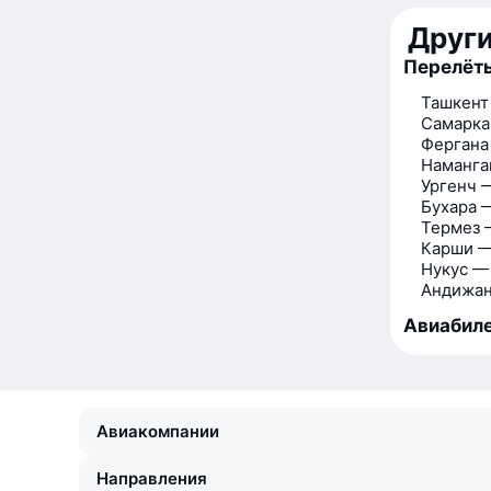
Друг
Перелёт
Ташкент
Самарка
Фергана
Наманга
Ургенч 
Бухара 
Термез 
Карши —
Нукус —
Андижан
Авиабиле
Авиакомпании
Направления