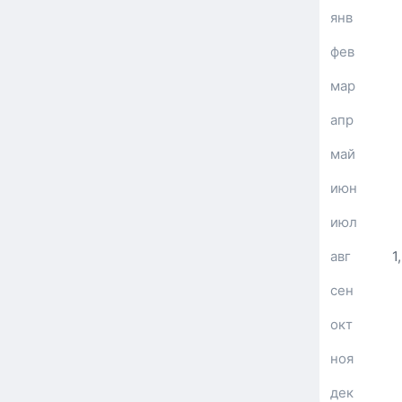
янв
фев
мар
апр
май
июн
июл
авг
1
сен
окт
ноя
дек