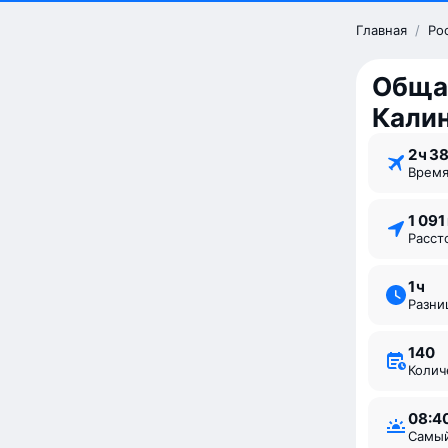
Главная
/
Ро
Обща
Кали
2 ⁠ч 3
Врем
1 09
Расс
1 ⁠ч
Разн
140
Коли
08:4
Самы