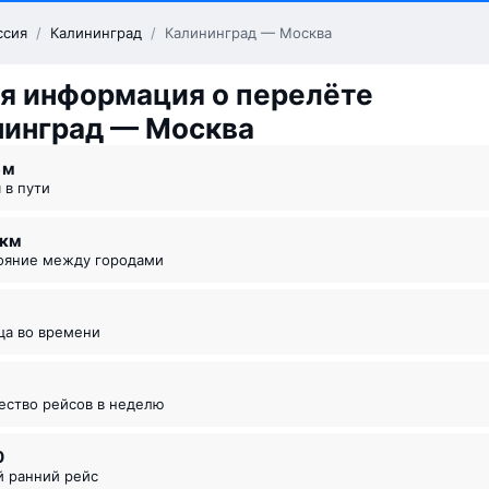
ссия
/
Калининград
/
Калининград — Москва
я информация о перелёте
нинград — Москва
8 ⁠м
я в пути
1 км
тояние между городами
ица во времени
чество рейсов в неделю
0
й ранний рейс