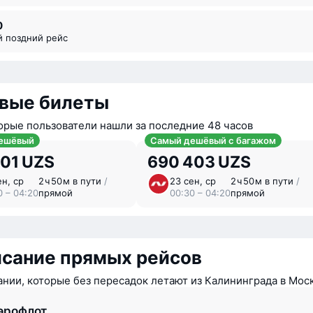
0
й поздний рейс
вые билеты
орые пользователи нашли за последние 48 часов
ешёвый
Самый дешёвый с багажом
901 UZS
690 403 UZS
ен, ср
2 ⁠ч 50 ⁠м в пути
/
23 сен, ср
2 ⁠ч 50 ⁠м в пути
/
0 – 04:20
прямой
00:30 – 04:20
прямой
исание прямых рейсов
нии, которые без пересадок летают из Калининграда в Мос
эрофлот