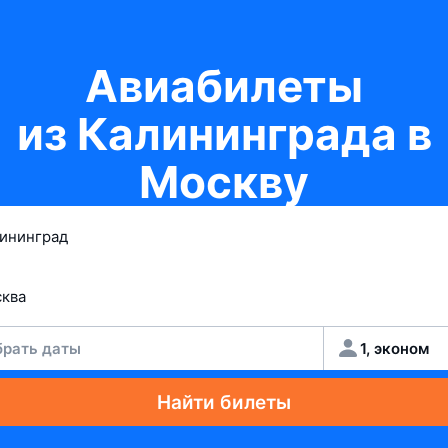
Авиабилеты
из Калининграда в
Москву
рать даты
1, эконом
Найти билеты