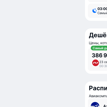
03:0
Самы
Дешё
Цены, кот
Самый д
386 
23 с
00:3
Расп
Авиакомпа
А