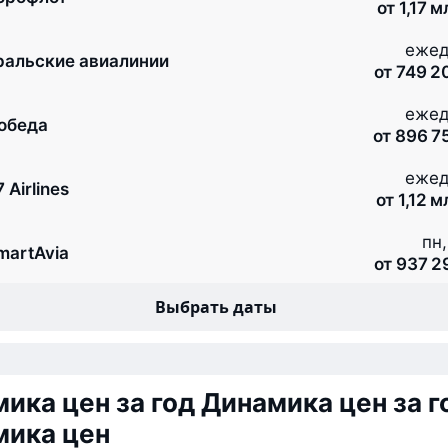
от 1,17 
ежед
ральские авиалинии
от 749 2
ежед
обеда
от 896 7
ежед
 Airlines
от 1,12 
пн,
martAvia
от 937 2
Выбрать даты
ика цен за год
Динамика цен за г
мика цен