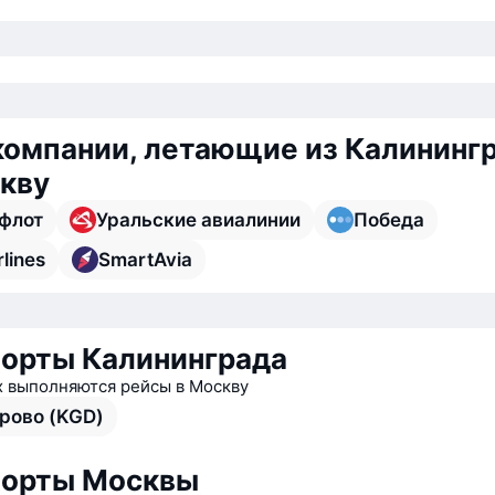
омпании, летающие из Калининг
кву
флот
Уральские авиалинии
Победа
rlines
SmartAvia
орты Калининграда
х выполняются рейсы в Москву
рово (KGD)
порты Москвы