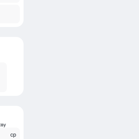
кву
ср