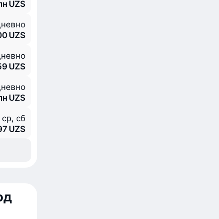
млн UZS
невно
00 UZS
невно
59 UZS
невно
млн UZS
 ср, сб
97 UZS
од