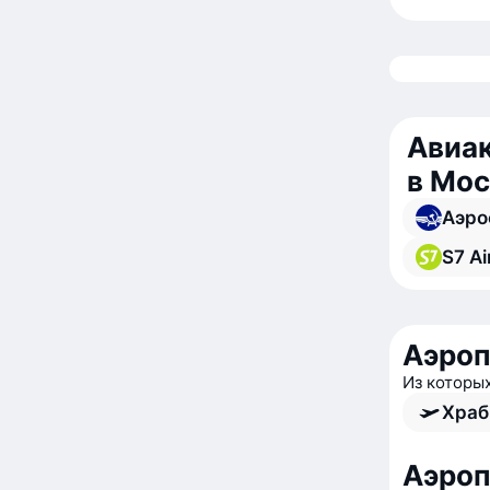
Авиак
в Мос
Аэро
S7 Ai
Аэроп
Из которы
Храб
Аэро