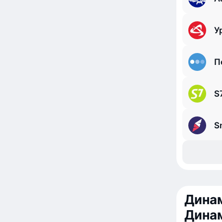
У
П
S7
S
Динам
Дина