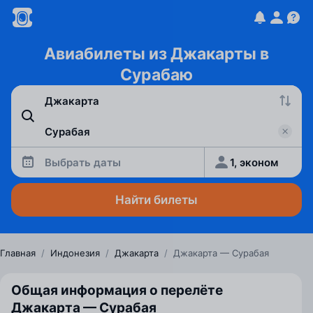
Авиабилеты из Джакарты в
Сурабаю
Выбрать даты
1, эконом
Найти билеты
Главная
/
Индонезия
/
Джакарта
/
Джакарта — Сурабая
Общая информация о перелёте
Джакарта — Сурабая