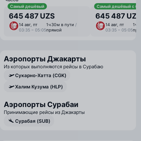
Самый дешёвый
Самый дешёвый с ба
645 487 UZS
645 487 UZ
14 авг, пт
1 ⁠ч 30 ⁠м в пути
/
14 авг, пт
1 ⁠ч
03:35 – 05:05
прямой
03:35 – 05:05
пря
Аэропорты Джакарты
Из которых выполняются рейсы в Сурабаю
Сукарно-Хатта (CGK)
Халим Кузума (HLP)
Аэропорты Сурабаи
Принимающие рейсы из Джакарты
Сурабая (SUB)