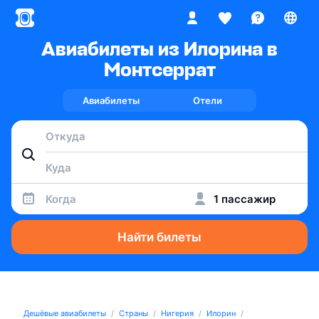
Авиабилеты из Илорина в
Монтсеррат
Авиабилеты
Отели
Когда
1 пассажир
Найти билеты
Дешёвые авиабилеты
Страны
Нигерия
Илорин