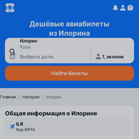
Дешёвые авиабилеты
из Илорина
Выбрать даты
1, эконом
Найти билеты
Главная
/
Нигерия
/
Илорин
Общая информация о Илорине
ILR
Код ИАТА