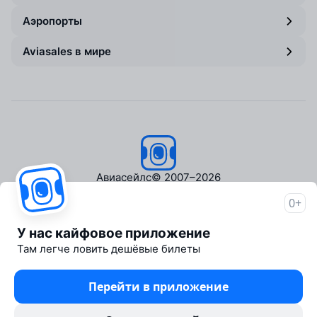
Аэропорты
Aviasales в мире
Авиасейлс
© 2007–2026
0+
Об Авиасейлс
Пресс‑центр
У нас кайфовое приложение
Travelpayouts
Там легче ловить дешёвые билеты
Партнёрская программа
Медиа Yo'lovchi
Перейти в приложение
Трэвел‑медиа Aviasales.uz
Юридические документы