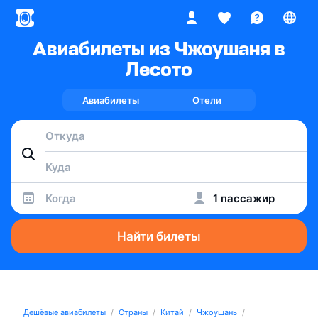
Авиабилеты из Чжоушаня в
Лесото
Авиабилеты
Отели
Когда
1 пассажир
Найти билеты
Дешёвые авиабилеты
Страны
Китай
Чжоушань