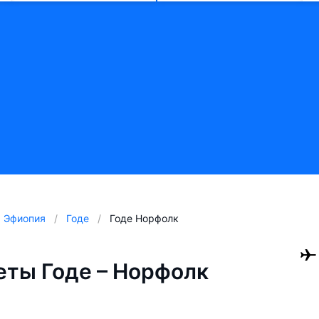
Эфиопия
Годе
Годе Норфолк
ты Годе – Норфолк