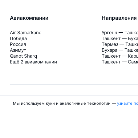
Авиакомпании
Направления
Air Samarkand
Ургенч — Ташк
Победа
Ташкент — Бух
Россия
Термез — Ташк
Азимут
Бухара — Ташк
Qanot Sharq
Ташкент — Кар
Ещё 2 авиакомпании
Ташкент — Сам
Мы используем куки и аналогичные технологии —
узнайте п
Об Авиасейлс
Авиасейлс
Пресс‑центр
©
2007–2026