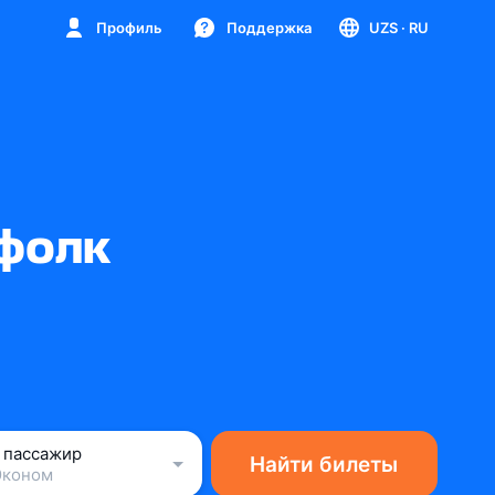
Профиль
Поддержка
UZS
· RU
рфолк
1 пассажир
Найти билеты
Эконом