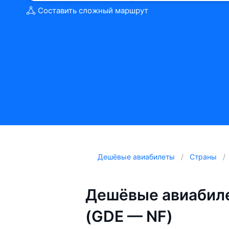
Составить сложный маршрут
Дешёвые авиабилеты
Страны
Дешёвые авиабиле
(GDE — NF)