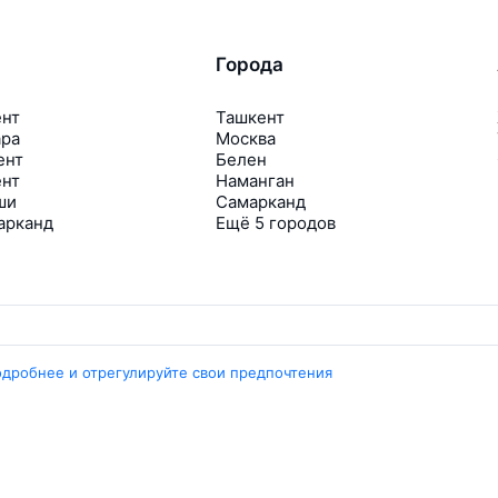
Города
ент
Ташкент
ара
Москва
ент
Белен
ент
Наманган
ши
Самарканд
арканд
Ещё 5 городов
одробнее и отрегулируйте свои предпочтения
Travelpayouts
Партнёрская программа
Медиа Yo’lovchi
Трэвел‑медиа Aviasales.uz