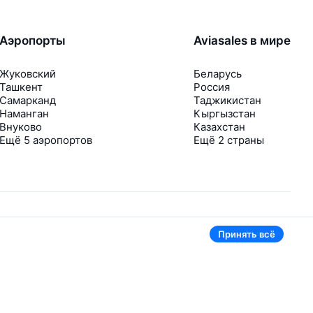
Аэропорты
Aviasales в мире
Жуковский
Беларусь
Ташкент
Россия
Самарканд
Таджикистан
Наманган
Кыргызстан
Внуково
Казахстан
Ещё 5 аэропортов
Ещё 2 страны
Принять всё
В приложении тоже удобно
Если цена на билет упадёт, сразу пришлём
уведомление
Рассылка с выгодными билетами