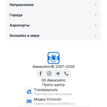
Направления
Города
Аэропорты
Aviasales в мире
Авиасейлс
©
2007–2026
Об Авиасейлс
Пресс‑центр
Travelpayouts
Партнёрская программа
Медиа Yo’lovchi
Трэвел‑медиа Aviasales.uz