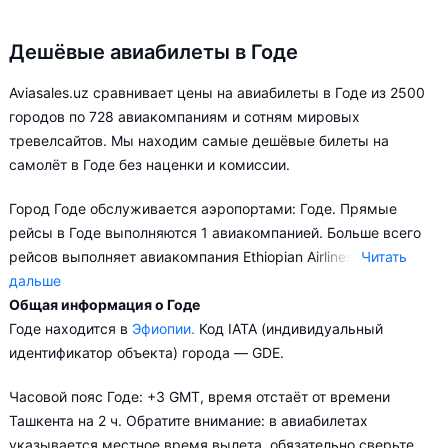
Дешёвые авиабилеты в Годе
Aviasales.uz сравнивает цены на авиабилеты в Годе из 2500
городов по 728 авиакомпаниям и сотням мировых
тревелсайтов. Мы находим самые дешёвые билеты на
самолёт в Годе без наценки и комиссии.
Город Годе обслуживается аэропортами: Годе. Прямые
рейсы в Годе выполняются 1 авиакомпанией. Больше всего
рейсов выполняет авиакомпания Ethiopian Airlines.
Читать
дальше
Общая информация о Годе
Aviasales.uz советует купить авиабилеты в Годе заранее,
Годе находится в
Эфиопии.
Код IATA (индивидуальный
чтобы вы могли выбирать условия перелёта, ориентируясь на
идентификатор объекта) города — GDE.
свои пожелания и финансовые возможности.
Часовой пояс Годе: +3 GMT, время отстаёт от времени
Ташкента на 2 ч. Обратите внимание: в авиабилетах
указывается местное время вылета, обязательно сверьте