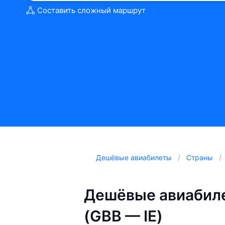
Составить сложный маршрут
Дешёвые авиабилеты
Страны
Дешёвые авиабиле
(GBB — IE)