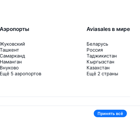
Аэропорты
Aviasales в мире
Жуковский
Беларусь
Ташкент
Россия
Самарканд
Таджикистан
Наманган
Кыргызстан
Внуково
Казахстан
Ещё 5 аэропортов
Ещё 2 страны
Принять всё
В приложении тоже удобно
Если цена на билет упадёт, сразу пришлём
уведомление