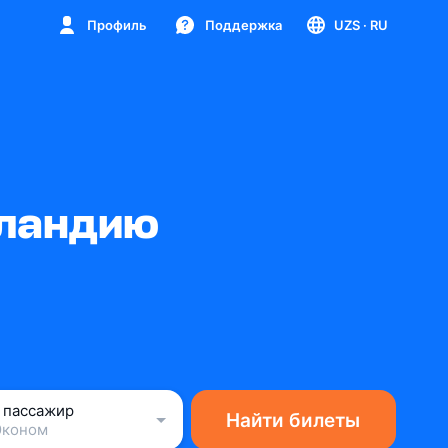
Профиль
Поддержка
UZS
· RU
рландию
1 пассажир
Найти билеты
Эконом