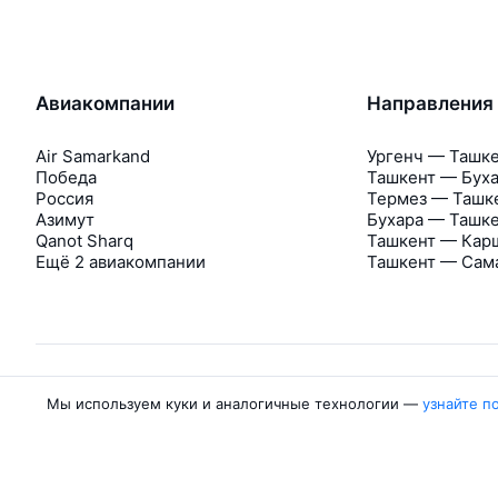
Авиакомпании
Направления
Air Samarkand
Ургенч — Ташк
Победа
Ташкент — Бух
Россия
Термез — Ташк
Азимут
Бухара — Ташк
Qanot Sharq
Ташкент — Кар
Ещё 2 авиакомпании
Ташкент — Сам
Мы используем куки и аналогичные технологии —
узнайте п
Об Авиасейлс
Авиасейлс
Пресс‑центр
©
2007–2026