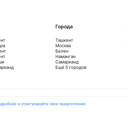
Города
ент
Ташкент
ара
Москва
ент
Белен
ент
Наманган
ши
Самарканд
арканд
Ещё 5 городов
одробнее и отрегулируйте свои предпочтения
Travelpayouts
Партнёрская программа
Медиа Yo’lovchi
Трэвел‑медиа Aviasales.uz