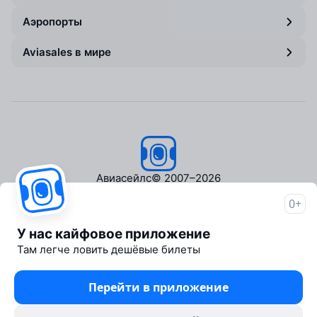
Аэропорты
Aviasales в мире
Авиасейлс
© 2007–2026
0+
Об Авиасейлс
Пресс‑центр
У нас кайфовое приложение
Travelpayouts
Там легче ловить дешёвые билеты
Партнёрская программа
Медиа Yo'lovchi
Перейти в приложение
Трэвел‑медиа Aviasales.uz
Юридические документы