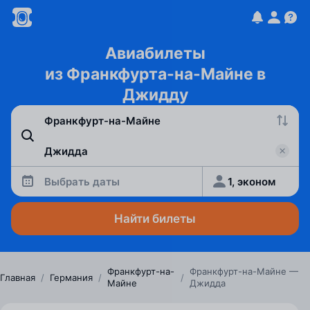
Авиабилеты
из Франкфурта-на-Майне в
Джидду
Выбрать даты
1, эконом
Найти билеты
Франкфурт-на-
Франкфурт-на-Майне —
Главная
/
Германия
/
/
Майне
Джидда