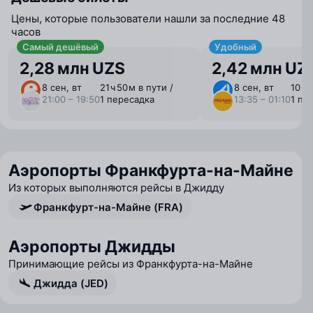
Цены, которые пользователи нашли за последние 48
часов
Самый дешёвый
Удобный
2,28 млн UZS
2,42 млн UZ
8 сен, вт
21 ⁠ч 50 ⁠м в пути /
8 сен, вт
10 ⁠ч 
21:00 – 19:50
1 пересадка
13:35 – 01:10
1 пе
Аэропорты Франкфурта-на-Майне
Из которых выполняются рейсы в Джидду
Франкфурт-на-Майне (FRA)
Аэропорты Джидды
Принимающие рейсы из Франкфурта-на-Майне
Джидда (JED)