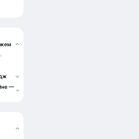
джем
.
идж
йне —