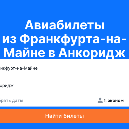
Авиабилеты
из Франкфурта-на-
Майне в Анкоридж
рать даты
1, эконом
Найти билеты