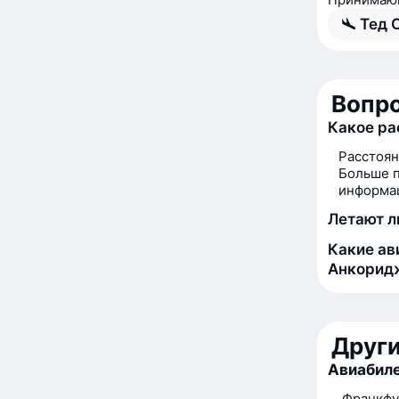
Тед 
Вопро
Какое р
Расстоя
Больше п
информац
Летают л
Какие ав
Анкорид
Друг
Авиабиле
Франкфу