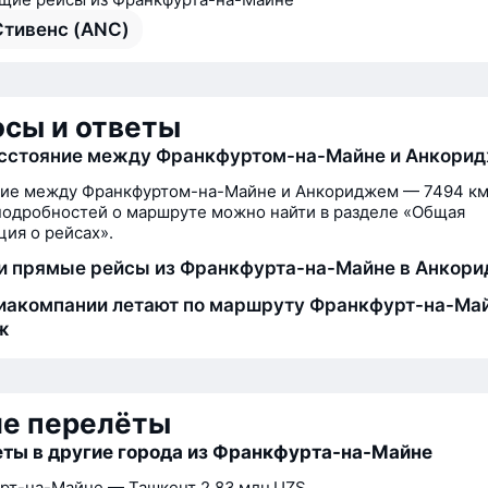
Стивенс (ANC)
сы и ответы
асстояние между Франкфуртом-на-Майне и Анкори
ние между Франкфуртом-на-Майне и Анкориджем — 7494 км
одробностей о маршруте можно найти в разделе «Общая
ия о рейсах».
и прямые рейсы из Франкфурта-на-Майне в Анкор
иакомпании летают по маршруту Франкфурт-на-Ма
ж
ие перелёты
ты в другие города из Франкфурта-на-Майне
рт-на-Майне — Ташкент
2,83 млн UZS