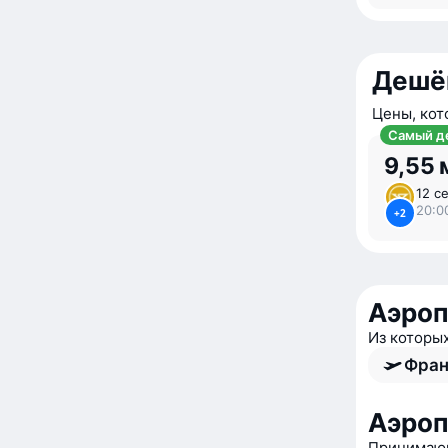
Дешё
Цены, кот
Самый д
9,55 
12 се
20:0
+2
Аэроп
Из которы
Фран
Аэро
Принимающ