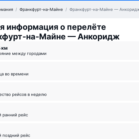
рмания
/
Франкфурт-на-Майне
/
Франкфурт-на-Майне — Анкорид
я информация о перелёте
кфурт‑на‑Майне — Анкоридж
4 км
тояние между городами
ица во времени
чество рейсов в неделю
й ранний рейс
й поздний рейс