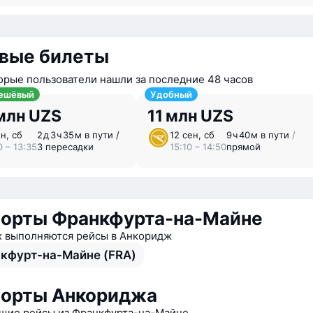
вые билеты
орые пользователи нашли за последние 48 часов
ешёвый
Удобный
млн UZS
11 млн UZS
н, сб
2 ⁠д 3 ⁠ч 35 ⁠м в пути /
12 сен, сб
9 ⁠ч 40 ⁠м в пути
/
0 – 13:35
3 пересадки
15:10 – 14:50
прямой
орты Франкфурта-на-Майне
х выполняются рейсы в Анкоридж
кфурт-на-Майне (FRA)
порты Анкориджа
ие рейсы из Франкфурта-на-Майне