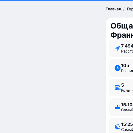
Главная
/
Ге
Обща
Фран
7 49
Расс
10 ⁠ч
Разн
5
Коли
15:10
Самы
15:25
Самы