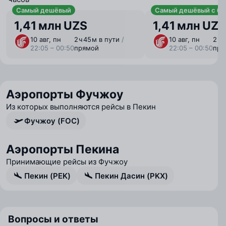
Самый дешёвый
Самый дешёвый с ба
1,41 млн UZS
1,41 млн UZS
10 авг, пн
2 ⁠ч 45 ⁠м в пути
/
10 авг, пн
2 ⁠ч
22:05 – 00:50
прямой
22:05 – 00:50
пря
Аэропорты Фучжоу
Из которых выполняются рейсы в Пекин
Фучжоу (FOC)
Аэропорты Пекина
Принимающие рейсы из Фучжоу
Пекин (PEK)
Пекин Дасин (PKX)
Вопросы и ответы