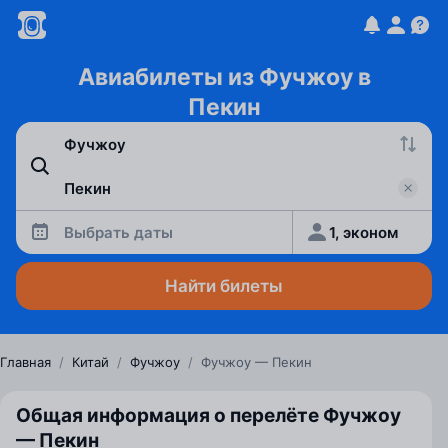
Авиабилеты из Фучжоу в
Пекин
Выбрать даты
1, эконом
Найти билеты
Главная
/
Китай
/
Фучжоу
/
Фучжоу — Пекин
Общая информация о перелёте Фучжоу
— Пекин