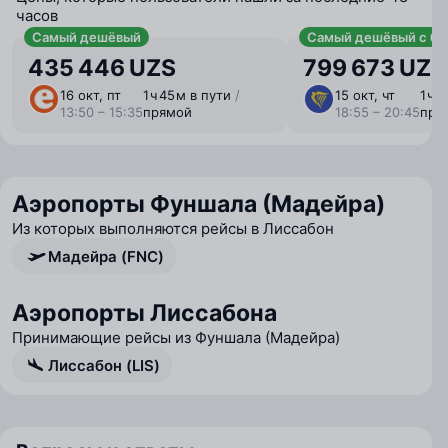
часов
Самый дешёвый
Самый дешёвый с ба
435 446 UZS
799 673 UZS
16 окт, пт
1 ⁠ч 45 ⁠м в пути
/
15 окт, чт
1 ⁠ч 
13:50 – 15:35
прямой
18:55 – 20:45
пря
Аэропорты Фуншала (Мадейра)
Из которых выполняются рейсы в Лиссабон
Мадейра (FNC)
Аэропорты Лиссабона
Принимающие рейсы из Фуншала (Мадейра)
Лиссабон (LIS)