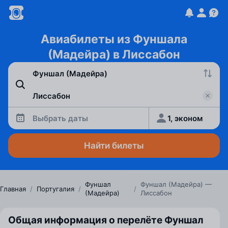
Авиабилеты из Фуншала
(Мадейра) в Лиссабон
Выбрать даты
1, эконом
Найти билеты
Фуншал
Фуншал (Мадейра) —
Главная
/
Португалия
/
/
(Мадейра)
Лиссабон
Общая информация о перелёте Фуншал