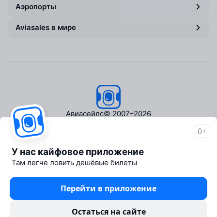
Аэропорты
Aviasales в мире
Авиасейлс
© 2007–2026
0+
Об Авиасейлс
Пресс‑центр
У нас кайфовое приложение
Travelpayouts
Там легче ловить дешёвые билеты
Партнёрская программа
Медиа Yo'lovchi
Перейти в приложение
Трэвел‑медиа Aviasales.uz
Юридические документы
Остаться на сайте