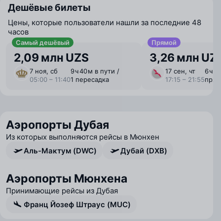
Дешёвые билеты
Цены, которые пользователи нашли за последние 48
часов
Самый дешёвый
Прямой
2,09 млн UZS
3,26 млн UZ
7 ноя, сб
9 ⁠ч 40 ⁠м в пути /
17 сен, чт
6 ⁠ч 
05:00 – 11:40
1 пересадка
17:15 – 21:55
прям
Аэропорты Дубая
Из которых выполняются рейсы в Мюнхен
Аль-Мактум (DWC)
Дубай (DXB)
Аэропорты Мюнхена
Принимающие рейсы из Дубая
Франц Йозеф Штраус (MUC)