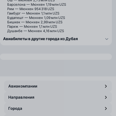
Ош — Мюнхен
2,73 млн UZS
Барселона — Мюнхен
1,19 млн UZS
Рим — Мюнхен
954 318 UZS
Гамбург — Мюнхен
1,1 млн UZS
Будапешт — Мюнхен
1,09 млн UZS
Бишкек — Мюнхен
2,99 млн UZS
Париж — Мюнхен
1,1 млн UZS
Душанбе — Мюнхен
4,16 млн UZS
Авиабилеты в другие города из Дубая
Авиакомпании
Направления
Города