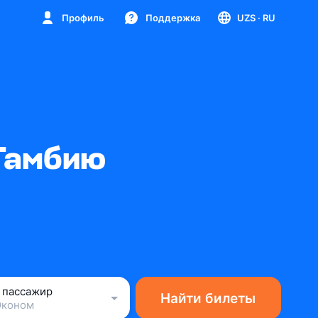
Профиль
Поддержка
UZS
· RU
Гамбию
1 пассажир
Найти билеты
Эконом