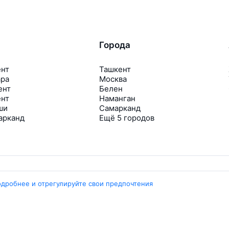
Города
ент
Ташкент
ара
Москва
ент
Белен
ент
Наманган
ши
Самарканд
арканд
Ещё 5 городов
одробнее и отрегулируйте свои предпочтения
Travelpayouts
Партнёрская программа
Медиа Yo’lovchi
Трэвел‑медиа Aviasales.uz