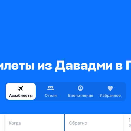
илеты из Давадми в 
Авиабилеты
Отели
Впечатления
Избранное
Когда
Обратно