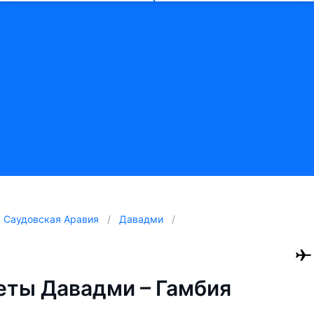
Саудовская Аравия
Давадми
ты Давадми – Гамбия