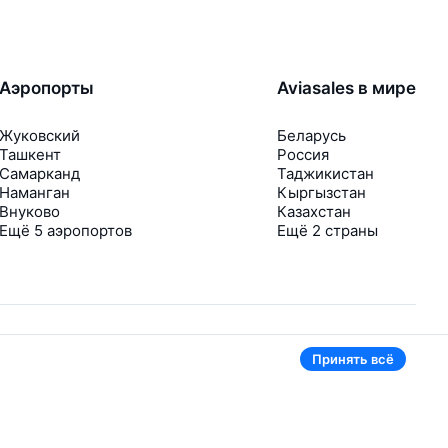
Аэропорты
Aviasales в мире
Жуковский
Беларусь
Ташкент
Россия
Самарканд
Таджикистан
Наманган
Кыргызстан
Внуково
Казахстан
Ещё 5 аэропортов
Ещё 2 страны
Принять всё
В приложении тоже удобно
Если цена на билет упадёт, сразу пришлём
уведомление