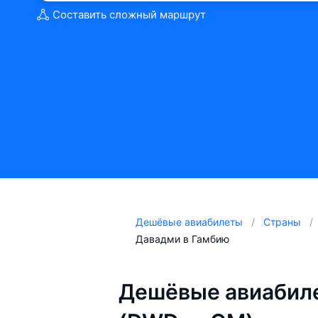
Составить сложный маршрут
Дешёвые авиабилеты
Страны
Давадми в Гамбию
Дешёвые авиабиле