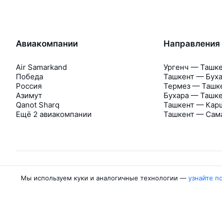
Авиакомпании
Направления
Air Samarkand
Ургенч — Ташк
Победа
Ташкент — Бух
Россия
Термез — Ташк
Азимут
Бухара — Ташк
Qanot Sharq
Ташкент — Кар
Ещё 2 авиакомпании
Ташкент — Сам
Мы используем куки и аналогичные технологии —
узнайте п
Об Авиасейлс
Авиасейлс
Пресс‑центр
©
2007–2026